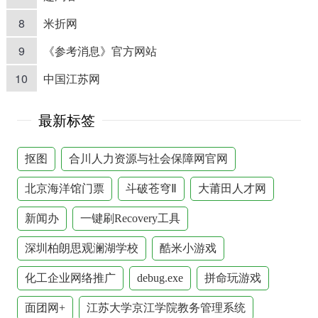
8
米折网
9
《参考消息》官方网站
10
中国江苏网
最新标签
抠图
合川人力资源与社会保障网官网
北京海洋馆门票
斗破苍穹Ⅱ
大莆田人才网
新闻办
一键刷Recovery工具
深圳柏朗思观澜湖学校
酷米小游戏
化工企业网络推广
debug.exe
拼命玩游戏
面团网+
江苏大学京江学院教务管理系统