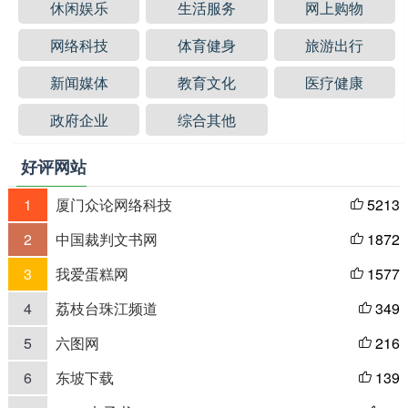
休闲娱乐
生活服务
网上购物
网络科技
体育健身
旅游出行
新闻媒体
教育文化
医疗健康
政府企业
综合其他
好评网站
1
厦门众论网络科技
5213

2
中国裁判文书网
1872

3
我爱蛋糕网
1577

4
荔枝台珠江频道
349

5
六图网
216

6
东坡下载
139
