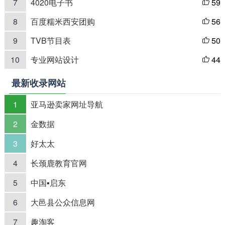
7
4020电子书
59

8
百度糯米西安团购
56

9
TVB节目表
50

10
专业网站设计
44

最新收录网站
1
亚马逊卖家网址导航
2
金数据
3
好太太
4
长颈鹿教育官网
5
中国▪启东
6
大邑县公众信息网
7
趣淘客