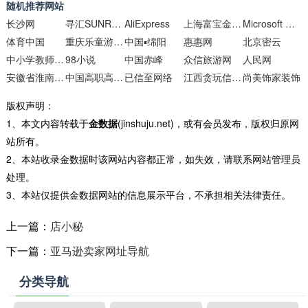
随机推荐网站
长沙网
寻汇SUNRATE官网
AliExpress
上海富宝金属网
Microsoft OneNote |
体育中国
重庆乐童游乐设备
中国▪绵阳
惠惠网
北京密云
中小学教师资格考试
98小说
中国赤峰
众信旅游网
人民网
安徽省淮南第四中学
中国高职高专教育网
已信至网络
江西贪玩信息技术
尚美饰家装饰
版权声明：
1、本文内容转载于
金数据
(jinshuju.net)，或有会员发布，版权归原网
站所有。
2、本站收录金数据时该网站内容都正常，如失效，请联系网站管理员
处理。
3、本站仅提供金数据网站的信息展示平台，不承担相关法律责任。
上一篇：
店小秘
下一篇：
亚马逊卖家网址导航
分类导航