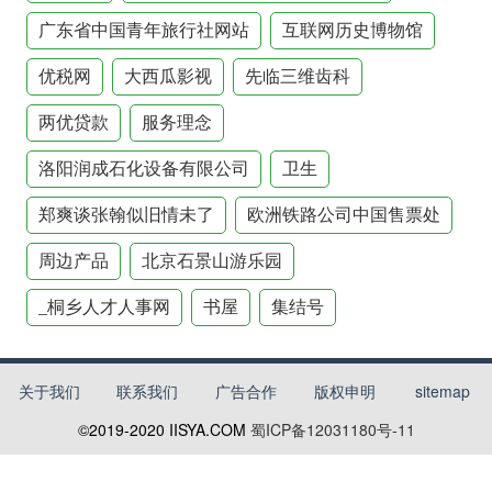
广东省中国青年旅行社网站
互联网历史博物馆
优税网
大西瓜影视
先临三维齿科
两优贷款
服务理念
洛阳润成石化设备有限公司
卫生
郑爽谈张翰似旧情未了
欧洲铁路公司中国售票处
周边产品
北京石景山游乐园
_桐乡人才人事网
书屋
集结号
关于我们
联系我们
广告合作
版权申明
sitemap
©2019-2020
IISYA.COM
蜀ICP备12031180号-11