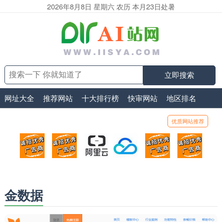
2026年8月8日 星期六 农历 本月23日处暑
立即搜索
网址大全
推荐网站
十大排行榜
快审网站
地区排名
优质网站推荐
顶部广告位1
顶部广告位2
阿里云
腾讯云
顶部广告位5
顶部
广告位招商_广告位待售
广告位招商_广告位待售
打折活动、99元/年
优惠打折，99元/年
广告位招商_广
广告
金数据