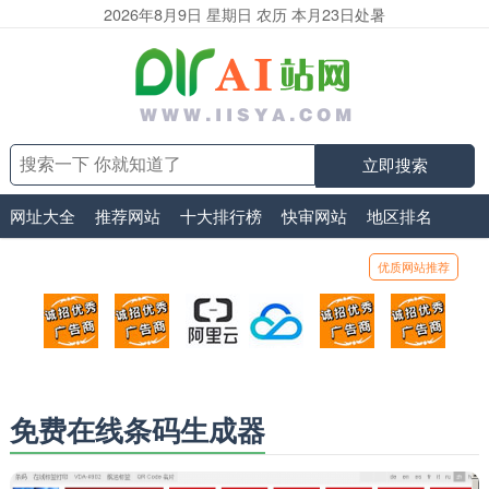
2026年8月9日 星期日 农历 本月23日处暑
立即搜索
网址大全
推荐网站
十大排行榜
快审网站
地区排名
优质网站推荐
顶部广告位1
顶部广告位2
阿里云
腾讯云
顶部广告位5
顶部
广告位招商_广告位待售
广告位招商_广告位待售
打折活动、99元/年
优惠打折，99元/年
广告位招商_广
广告
免费在线条码生成器