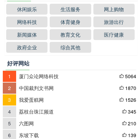
休闲娱乐
生活服务
网上购物
网络科技
体育健身
旅游出行
新闻媒体
教育文化
医疗健康
政府企业
综合其他
好评网站
1
厦门众论网络科技
5064

2
中国裁判文书网
1870

3
我爱蛋糕网
1526

4
荔枝台珠江频道
345

5
六图网
210

6
东坡下载
139
