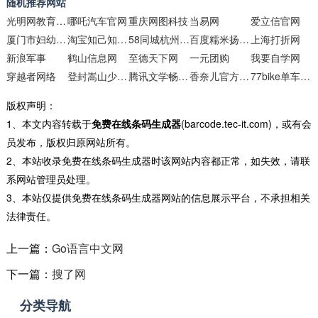
随机推荐网站
光明网教育频道
哪吒汽车官网
重庆网图科技
当易网
爱立信官网
厦门市妇幼保健院
淘宝知己知彼官网
58同城杭州分类信息
百度糯米扬州团购
上海打折网
新浪军事
鹤山信息网
至德天下网
一元团购
我要自学网
穿越者网络
登封嵩山少**术学校
腾讯文学畅销图书
香奈儿官方网站
77bike单车交流网
版权声明：
1、本文内容转载于
免费在线条码生成器
(barcode.tec-it.com)，或有会
员发布，版权归原网站所有。
2、本站收录免费在线条码生成器时该网站内容都正常，如失效，请联
系网站管理员处理。
3、本站仅提供免费在线条码生成器网站的信息展示平台，不承担相关
法律责任。
上一篇：
Go语言中文网
下一篇：
搜了网
分类导航