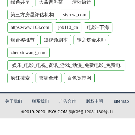
绿色共享
大益普洱茶
清晰语音
第三方房屋评估机构
siyrcw_com
https:www.163.com
job110_cn
电影+下海
烟台樱桃节
短视频剧本
钢之炼金术师
zhenxiewang_com
娱乐_电影_电视_资讯_游戏_动漫_免费电影_免费电
视剧_游戏充值_休闲游戏_音乐_首映_宽频娱乐_大片
疯狂搜索
誉满全球
百色宽带网
_体育直
关于我们
联系我们
广告合作
版权申明
sitemap
©2019-2020
IISYA.COM
蜀ICP备12031180号-11