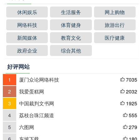
休闲娱乐
生活服务
网上购物
网络科技
体育健身
旅游出行
新闻媒体
教育文化
医疗健康
政府企业
综合其他
好评网站
1
厦门众论网络科技
7035

2
我爱蛋糕网
2032

3
中国裁判文书网
1925

4
荔枝台珠江频道
555

5
六图网
279

6
东坡下载
180
