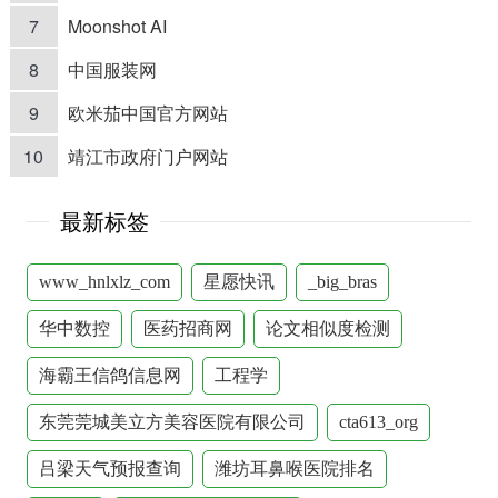
7
Moonshot AI
8
中国服装网
9
欧米茄中国官方网站
10
靖江市政府门户网站
最新标签
www_hnlxlz_com
星愿快讯
_big_bras
华中数控
医药招商网
论文相似度检测
海霸王信鸽信息网
工程学
东莞莞城美立方美容医院有限公司
cta613_org
吕梁天气预报查询
潍坊耳鼻喉医院排名