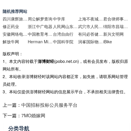
随机推荐网站
四川康辉旅游网
周公解梦查询
中学库
上海不夜城手机报价网
君合律师事务所
修正药业
浙江中广电器
人民网山东频道
武穴市人民政府门户网站
绵阳市昌瑞科技
安徽网络电视台
中国教育考试网
台湾自由行
有问必答健康网健康知识数据中心
新兴文明网
解放牛网
Herman Miller
中国科学院
润峯国际物流-专注跨境电商物流服务商
iBike
版权声明：
1、本文内容转载于
澎博财经
(pobo.net.cn)，或有会员发布，版权归原
网站所有。
2、本站收录澎博财经时该网站内容都正常，如失效，请联系网站管理
员处理。
3、本站仅提供澎博财经网站的信息展示平台，不承担相关法律责任。
上一篇：
中国招标投标公共服务平台
下一篇：
7MO婚嫁网
分类导航