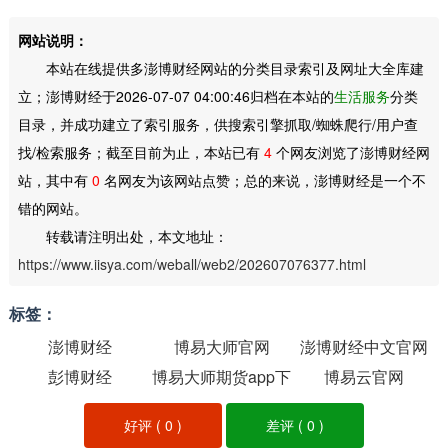
网站说明：
本站在线提供多澎博财经网站的分类目录索引及网址大全库建
立；澎博财经于2026-07-07 04:00:46归档在本站的
生活服务
分类
目录，并成功建立了索引服务，供搜索引擎抓取/蜘蛛爬行/用户查
找/检索服务；截至目前为止，本站已有
4
个网友浏览了澎博财经网
站，其中有
0
名网友为该网站点赞；总的来说，澎博财经是一个不
错的网站。
转载请注明出处，本文地址：
https://www.iisya.com/weball/web2/202607076377.html
标签：
澎博财经
博易大师官网
澎博财经中文官网
彭博财经
博易大师期货app下
博易云官网
载
好评 (
0
)
差评 (
0
)