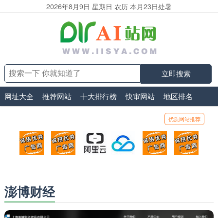
2026年8月9日 星期日 农历 本月23日处暑
立即搜索
网址大全
推荐网站
十大排行榜
快审网站
地区排名
优质网站推荐
顶部广告位1
顶部广告位2
阿里云
腾讯云
顶部广告位5
顶部
广告位招商_广告位待售
广告位招商_广告位待售
打折活动、99元/年
优惠打折，99元/年
广告位招商_广
广告
澎博财经