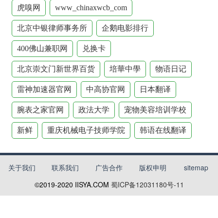
虎嗅网
www_chinaxwcb_com
北京中银律师事务所
企鹅电影排行
400佛山兼职网
兑换卡
北京崇文门新世界百货
培華中學
物语日记
雷神加速器官网
中高协官网
日本翻译
腕表之家官网
政法大学
宠物美容培训学校
新鲜
重庆机械电子技师学院
韩语在线翻译
关于我们
联系我们
广告合作
版权申明
sitemap
©2019-2020
IISYA.COM
蜀ICP备12031180号-11