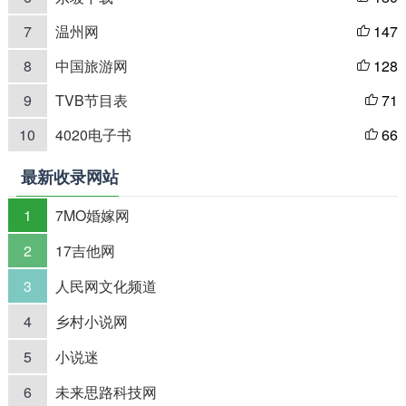
7
温州网
147

8
中国旅游网
128

9
TVB节目表
71

10
4020电子书
66

最新收录网站
1
7MO婚嫁网
2
17吉他网
3
人民网文化频道
4
乡村小说网
5
小说迷
6
未来思路科技网