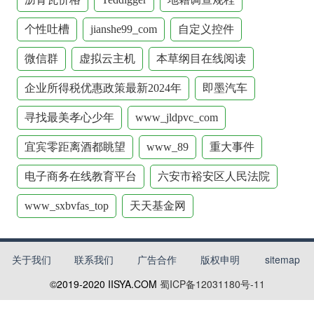
个性吐槽
jianshe99_com
自定义控件
微信群
虚拟云主机
本草纲目在线阅读
企业所得税优惠政策最新2024年
即墨汽车
寻找最美孝心少年
www_jldpvc_com
宜宾零距离酒都眺望
www_89
重大事件
电子商务在线教育平台
六安市裕安区人民法院
www_sxbvfas_top
天天基金网
关于我们
联系我们
广告合作
版权申明
sitemap
©2019-2020
IISYA.COM
蜀ICP备12031180号-11