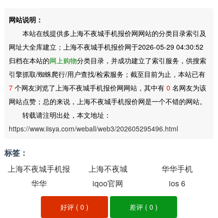
网站说明：
本站在线提供多上海不夜城手机报价网网站的分类目录索引及
网址大全库建立；上海不夜城手机报价网于2026-05-29 04:30:52
归档在本站的
网上购物
分类目录，并成功建立了索引服务，供搜索
引擎抓取/蜘蛛爬行/用户查找/检索服务；截至目前为止，本站已有
7
个网友浏览了上海不夜城手机报价网网站，其中有
0
名网友为该
网站点赞；总的来说，上海不夜城手机报价网是一个不错的网站。
转载请注明出处，本文地址：
https://www.iisya.com/weball/web3/202605295496.html
标签：
上海不夜城手机报
上海不夜城
华华手机
价网
华华
iqoo官网
ios 6
好评 (
0
)
差评 (
0
)