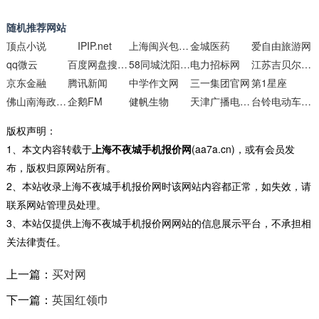
随机推荐网站
顶点小说
IPIP.net
上海闽兴包装材料
金城医药
爱自由旅游网
qq微云
百度网盘搜索引擎
58同城沈阳分类信息网
电力招标网
江苏吉贝尔药业
京东金融
腾讯新闻
中学作文网
三一集团官网
第1星座
佛山南海政府网
企鹅FM
健帆生物
天津广播电视台
台铃电动车官网
版权声明：
1、本文内容转载于
上海不夜城手机报价网
(aa7a.cn)，或有会员发
布，版权归原网站所有。
2、本站收录上海不夜城手机报价网时该网站内容都正常，如失效，请
联系网站管理员处理。
3、本站仅提供上海不夜城手机报价网网站的信息展示平台，不承担相
关法律责任。
上一篇：
买对网
下一篇：
英国红领巾