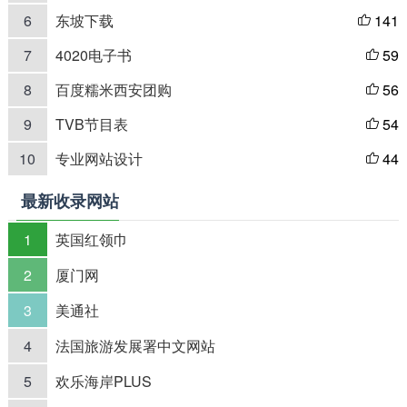
6
东坡下载
141

7
4020电子书
59

8
百度糯米西安团购
56

9
TVB节目表
54

10
专业网站设计
44

最新收录网站
1
英国红领巾
2
厦门网
3
美通社
4
法国旅游发展署中文网站
5
欢乐海岸PLUS