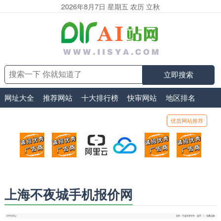
2026年8月7日 星期五 农历 立秋
立即搜索
网址大全
推荐网站
十大排行榜
快审网站
地区排名
优质网站推荐
顶部广告位1
顶部广告位2
阿里云
腾讯云
顶部广告位5
顶部
广告位招商_广告位待售
广告位招商_广告位待售
打折活动、99元/年
优惠打折，99元/年
广告位招商_广
广告
上海不夜城手机报价网