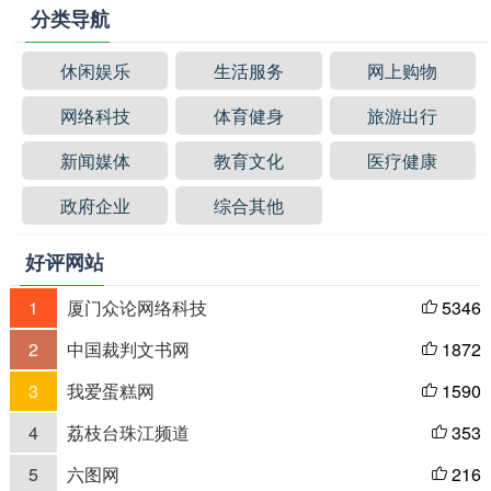
分类导航
休闲娱乐
生活服务
网上购物
网络科技
体育健身
旅游出行
新闻媒体
教育文化
医疗健康
政府企业
综合其他
好评网站
1
厦门众论网络科技
5346

2
中国裁判文书网
1872

3
我爱蛋糕网
1590

4
荔枝台珠江频道
353

5
六图网
216
