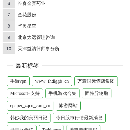
6
长春金赛药业
7
金花股份
8
华奥星空
9
北京太远管理咨询
10
天津益清律师事务所
最新标签
手游vpn
www_fhdlggb_cn
万豪国际酒店集团
Microsoft+支持
手机游戏合集
固特异轮胎
epaper_zqcn_com_cn
旅游网站
韩妙我的美丽日记
今日股市行情最新消息
沥青瓦价格
Teddigger
地籍调查规程