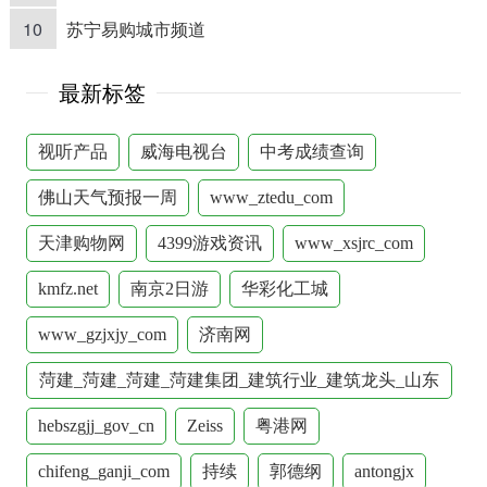
10
苏宁易购城市频道
最新标签
视听产品
威海电视台
中考成绩查询
佛山天气预报一周
www_ztedu_com
天津购物网
4399游戏资讯
www_xsjrc_com
kmfz.net
南京2日游
华彩化工城
www_gzjxjy_com
济南网
菏建_菏建_菏建_菏建集团_建筑行业_建筑龙头_山东
菏建_总承包壹级_大型国有企业_施工企业_鲁班奖
hebszgjj_gov_cn
Zeiss
粤港网
_60年大庆
chifeng_ganji_com
持续
郭德纲
antongjx