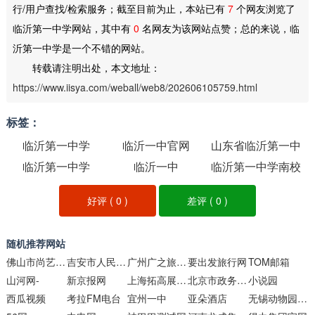
行/用户查找/检索服务；截至目前为止，本站已有
7
个网友浏览了
临沂第一中学网站，其中有
0
名网友为该网站点赞；总的来说，临
沂第一中学是一个不错的网站。
转载请注明出处，本文地址：
https://www.iisya.com/weball/web8/202606105759.html
标签：
临沂第一中学
临沂一中官网
山东省临沂第一中
临沂第一中学
临沂一中
临沂第一中学南校
学
区
好评 (
0
)
差评 (
0
)
随机推荐网站
佛山市尚艺堂品牌设计
吉安市人民政府门户网站
广州广之旅官方网站
要出发旅行网
TOM邮箱
山河网-
新京报网
上海拓高展览服务
北京市政务门户网站
小说园
西瓜视频
考拉FM电台
宜州一中
亚朵酒店
无锡动物园太湖欢乐园