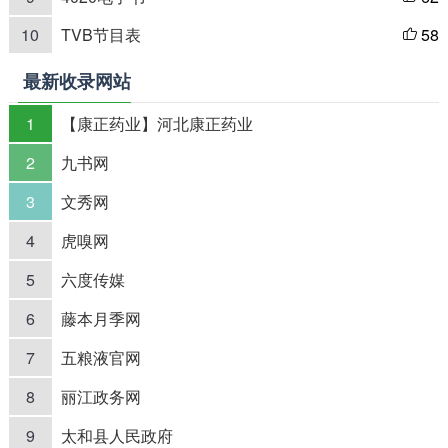
10
TVB节目表
58

最新收录网站
1
【康正药业】河北康正药业
2
九书网
3
文秀网
4
虎嗅网
5
六度传媒
6
藤本月季网
7
五粮液官网
8
丽江政务网
9
太和县人民政府