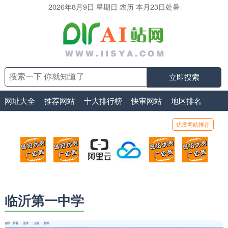
2026年8月9日 星期日 农历 本月23日处暑
立即搜索
网址大全
推荐网站
十大排行榜
快审网站
地区排名
优质网站推荐
顶部广告位1
顶部广告位2
阿里云
腾讯云
顶部广告位5
顶部
广告位招商_广告位待售
广告位招商_广告位待售
打折活动、99元/年
优惠打折，99元/年
广告位招商_广
广告
临沂第一中学