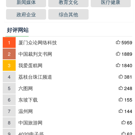
新闻媒体
教育文化
医疗健康
政府企业
综合其他
好评网站
1
厦门众论网络科技
5959

2
中国裁判文书网
1889

3
我爱蛋糕网
1840

4
荔枝台珠江频道
381

5
六图网
248

6
东坡下载
155

7
温州网
144

8
中国旅游网
65

9
4020电子书
62
