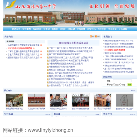
网站链接：
www.linyiyizhong.cn