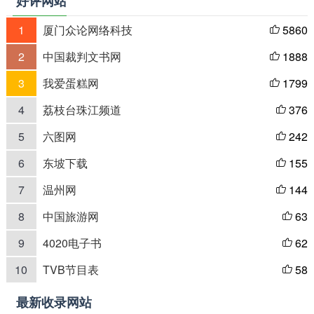
好评网站
1
厦门众论网络科技
5860

2
中国裁判文书网
1888

3
我爱蛋糕网
1799

4
荔枝台珠江频道
376

5
六图网
242

6
东坡下载
155

7
温州网
144

8
中国旅游网
63

9
4020电子书
62

10
TVB节目表
58

最新收录网站