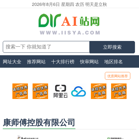
2026年8月6日 星期四 农历 明天是立秋
立即搜索
网址大全
推荐网站
十大排行榜
快审网站
地区排名
优质网站推荐
顶部广告位1
顶部广告位2
阿里云
腾讯云
顶部广告位5
顶部
广告位招商_广告位待售
广告位招商_广告位待售
打折活动、99元/年
优惠打折，99元/年
广告位招商_广
广告
康师傅控股有限公司