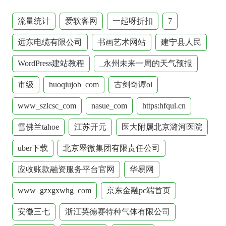
流量统计
爱软客网
一起呀折扣
7
远东电缆有限公司
书画艺术网站
建宁县人民
WordPress建站教程
_永州未来一周的天气预报
市级
huoqiujob_com
古剑奇谭ol
www_szlcsc_com
nasue_com
https:hfqul.cn
雪佛兰tahoe
江苏开元
医大附属北京潞河医院
uber下载
北京翠微集团有限责任公司
应收账款融资服务平台官网
华易网
www_gzxgxwhg_com
京东金融pc端首页
安徽三七
浙江英德赛特种气体有限公司