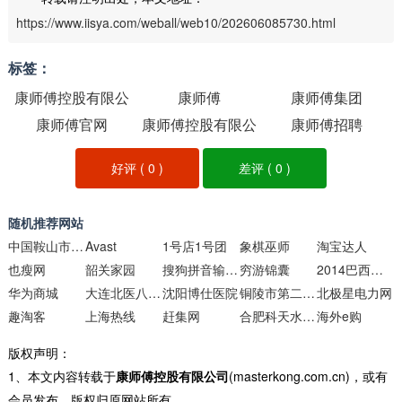
https://www.iisya.com/weball/web10/202606085730.html
标签：
康师傅控股有限公
康师傅
康师傅集团
康师傅官网
司
康师傅控股有限公
康师傅招聘
司
好评 (
0
)
差评 (
0
)
随机推荐网站
中国鞍山市人民政府
Avast
1号店1号团
象棋巫师
淘宝达人
也瘦网
韶关家园
搜狗拼音输入法
穷游锦囊
2014巴西世界杯-搜狐体育
华为商城
大连北医八医院
沈阳博仕医院
铜陵市第二十一中学
北极星电力网
趣淘客
上海热线
赶集网
合肥科天水性科技有限责任公司
海外e购
版权声明：
1、本文内容转载于
康师傅控股有限公司
(masterkong.com.cn)，或有
会员发布，版权归原网站所有。