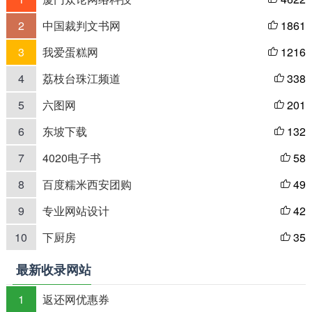
2
中国裁判文书网
1861

3
我爱蛋糕网
1216

4
荔枝台珠江频道
338

5
六图网
201

6
东坡下载
132

7
4020电子书
58

8
百度糯米西安团购
49

9
专业网站设计
42

10
下厨房
35

最新收录网站
1
返还网优惠券