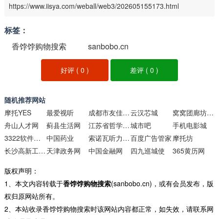
https://www.iisya.com/weball/web3/202605155173.html
标签：
香饽饽购物搜索
sanbobo.cn
好评 (
0
)
差评 (
0
)
随机推荐网站
摩托YES
最爱视听
成都市友佳会议服务
云汉芯城
窝窝团廊坊团购
舟山人才网
蓟县生活网
江苏省哲学社会科学界联合会
城市吧
手机电影城
3322软件下载站
中国药业
索诺瓦听力技术
百度广告管家
摩托坊
长沙高新工程学校
天津政务网
中国金融网
四九巡城使
365黄历网
版权声明：
1、本文内容转载于
香饽饽购物搜索
(sanbobo.cn)，或有会员发布，版
权归原网站所有。
2、本站收录香饽饽购物搜索时该网站内容都正常，如失效，请联系网