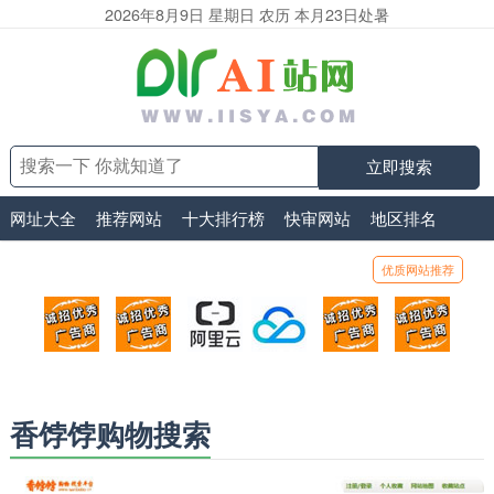
2026年8月9日 星期日 农历 本月23日处暑
立即搜索
网址大全
推荐网站
十大排行榜
快审网站
地区排名
优质网站推荐
顶部广告位1
顶部广告位2
阿里云
腾讯云
顶部广告位5
顶部
广告位招商_广告位待售
广告位招商_广告位待售
打折活动、99元/年
优惠打折，99元/年
广告位招商_广
广告
香饽饽购物搜索