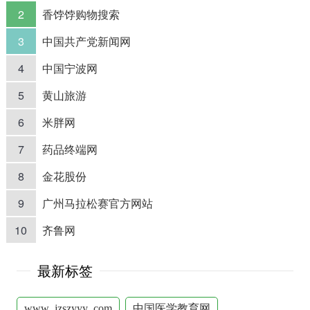
2
香饽饽购物搜索
3
中国共产党新闻网
4
中国宁波网
5
黄山旅游
6
米胖网
7
药品终端网
8
金花股份
9
广州马拉松赛官方网站
10
齐鲁网
最新标签
www_jzszyyy_com
中国医学教育网