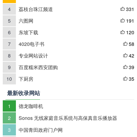
4
荔枝台珠江频道
331

5
六图网
191

6
东坡下载
120

7
4020电子书
58

8
专业网站设计
42

9
百度糯米西安团购
39

10
下厨房
35

最新收录网站
1
德龙咖啡机
2
Sonos 无线家庭音乐系统与高保真音乐播放器
3
中国青田政府门户网