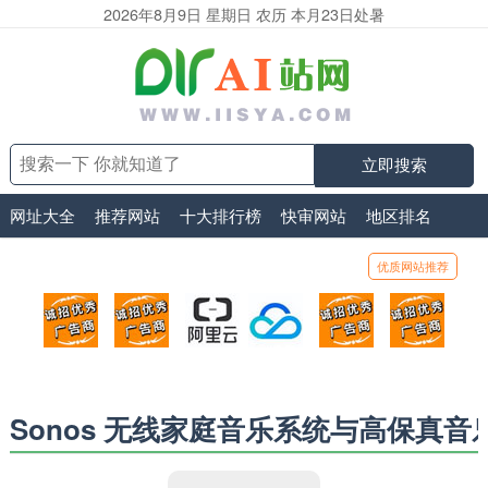
2026年8月9日 星期日 农历 本月23日处暑
立即搜索
网址大全
推荐网站
十大排行榜
快审网站
地区排名
优质网站推荐
顶部广告位1
顶部广告位2
阿里云
腾讯云
顶部广告位5
顶部
广告位招商_广告位待售
广告位招商_广告位待售
打折活动、99元/年
优惠打折，99元/年
广告位招商_广
广告
Sonos 无线家庭音乐系统与高保真音