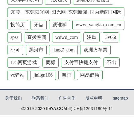
东莞__东莞阳光网_阳光网_东莞新闻_国内新闻_国际
新闻_新闻中心_东莞镇街_网评_社会_专题_图片
投简历
牙齿
跟谁学
www_yanglao_com_cn
spss
直拨空间
wdwd_com
注重
3v66t
小可
黑河市
jiang7_com
欧洲火车票
175网页游戏
商标
支付宝快捷支付
不出
vc驿站
jinlign106
海尔
网易健康
关于我们
联系我们
广告合作
版权申明
sitemap
©2019-2020
IISYA.COM
蜀ICP备12031180号-11