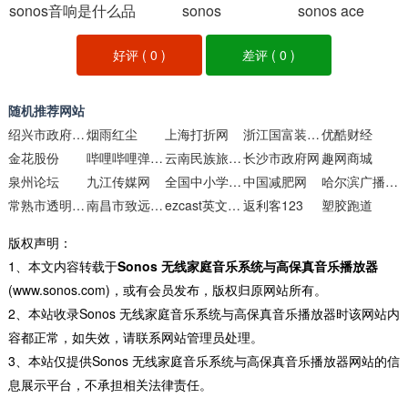
sonos音响是什么品
乐系统与高保真音
sonos
sonos ace
乐播放器
牌
好评 (
0
)
差评 (
0
)
随机推荐网站
绍兴市政府门户网站
烟雨红尘
上海打折网
浙江国富装饰设计工程
优酷财经
金花股份
哔哩哔哩弹幕视频网
云南民族旅游网
长沙市政府网
趣网商城
泉州论坛
九江传媒网
全国中小学数据库_全国中小学排名
中国减肥网
哈尔滨广播电视台
常熟市透明售房网
南昌市致远双语学校
ezcast英文官网
返利客123
塑胶跑道
版权声明：
1、本文内容转载于
Sonos 无线家庭音乐系统与高保真音乐播放器
(www.sonos.com)，或有会员发布，版权归原网站所有。
2、本站收录Sonos 无线家庭音乐系统与高保真音乐播放器时该网站内
容都正常，如失效，请联系网站管理员处理。
3、本站仅提供Sonos 无线家庭音乐系统与高保真音乐播放器网站的信
息展示平台，不承担相关法律责任。