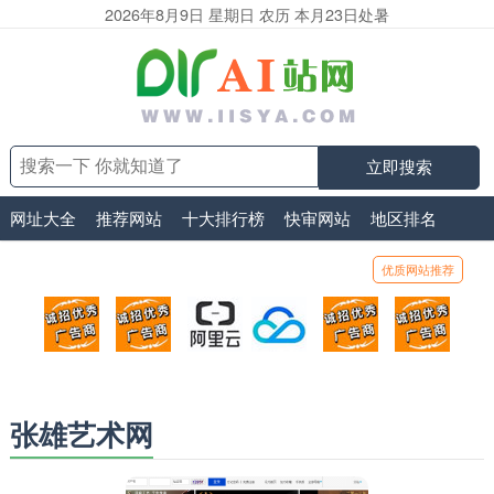
2026年8月9日 星期日 农历 本月23日处暑
立即搜索
网址大全
推荐网站
十大排行榜
快审网站
地区排名
优质网站推荐
顶部广告位1
顶部广告位2
阿里云
腾讯云
顶部广告位5
顶部
广告位招商_广告位待售
广告位招商_广告位待售
打折活动、99元/年
优惠打折，99元/年
广告位招商_广
广告
张雄艺术网