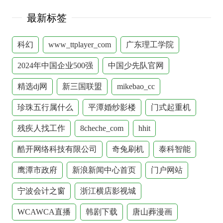
最新标签
科幻
www_ttplayer_com
广东理工学院
2024年中国企业500强
中国少先队官网
精选dj网
新三国联盟
mikebao_cc
珍珠五行属什么
平潭婚纱影楼
门式起重机
残疾人找工作
8cheche_com
hhit
酷开网络科技有限公司
奇兔刷机
泰科智能
鹰潭市政府
新浪新闻中心首页
门户网站
宁波会计之窗
浙江横店影视城
WCAWCA直播
韩剧下载
唐山葬漫画