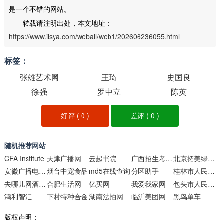
是一个不错的网站。
转载请注明出处，本文地址：
https://www.iisya.com/weball/web1/202606236055.html
标签：
张雄艺术网
王琦
史国良
徐强
罗中立
陈英
好评 (
0
)
差评 (
0
)
随机推荐网站
CFA Institute
天津广播网
云起书院
广西招生考试院
北京拓美绿都园林绿化工程
安徽广播电视台
烟台中宠食品
md5在线查询
分区助手
桂林市人民政府门户网站
去哪儿网酒店预订频道
合肥生活网
亿买网
我爱我家网
包头市人民政府
鸿利智汇
下村特种合金
湖南法拍网
临沂美团网
黑鸟单车
版权声明：