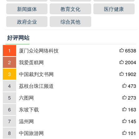
新闻媒体
教育文化
医疗健康
政府企业
综合其他
好评网站
1
厦门众论网络科技
6538

2
我爱蛋糕网
2004

3
中国裁判文书网
1902

4
荔枝台珠江频道
473

5
六图网
273

6
东坡下载
163

7
温州网
145

8
中国旅游网
101
