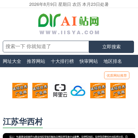
2026年8月9日 星期日 农历 本月23日处暑
立即搜索
网址大全
推荐网站
十大排行榜
快审网站
地区排名
优质网站推荐
顶部广告位1
顶部广告位2
阿里云
腾讯云
顶部广告位5
顶部
广告位招商_广告位待售
广告位招商_广告位待售
打折活动、99元/年
优惠打折，99元/年
广告位招商_广
广告
江苏华西村