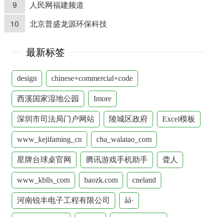
9
人民网福建频道
10
北京普盛龙源环保科技
最新标签
design
chinese+commercial+code
西溪国家湿地公园
Imore
深圳市司法局门户网站
陵城区政府
Excel模板
www_kejifaming_cn
cha_walatao_com
星牌台球桌官网
腾讯游戏手机助手
聋人
www_kblls_com
baozk.com
cneland
河南锐丰电子工程有限公司
åå·