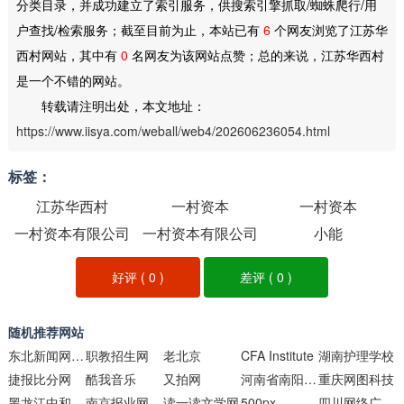
分类目录，并成功建立了索引服务，供搜索引擎抓取/蜘蛛爬行/用
户查找/检索服务；截至目前为止，本站已有
6
个网友浏览了江苏华
西村网站，其中有
0
名网友为该网站点赞；总的来说，江苏华西村
是一个不错的网站。
转载请注明出处，本文地址：
https://www.iisya.com/weball/web4/202606236054.html
标签：
江苏华西村
一村资本
一村资本
一村资本有限公司
一村资本有限公司
小能
好评 (
0
)
差评 (
0
)
随机推荐网站
东北新闻网教育频道
职教招生网
老北京
CFA Institute
湖南护理学校
捷报比分网
酷我音乐
又拍网
河南省南阳市第五中学网站
重庆网图科技
黑龙江中和堂易经研究院
南京报业网
读一读文学网
500px
四川网络广播电视台视频节目