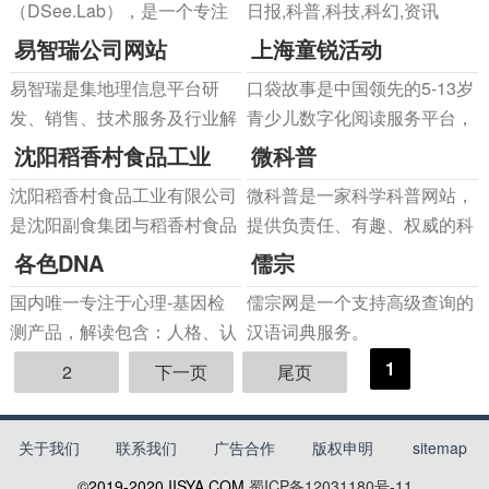
（DSee.Lab），是一个专注
日报,科普,科技,科幻,资讯
供综合软件解决方案和服务咨
于全息显示和创意视觉效果设
易智瑞公司网站
上海童锐活动
询的高新技术企业。公司致力
计的公司，从事专业的全息智
于中
易智瑞是集地理信息平台研
口袋故事是中国领先的5-13岁
能炫屏设计、开发和制造。
发、销售、技术服务及行业解
青少儿数字化阅读服务平台，
决方案于一体的，领先技术的
提供内容超过10万集，覆盖终
沈阳稻香村食品工业
微科普
地理核心价值供应商
端超过1.3亿台，全球超过
沈阳稻香村食品工业有限公司
微科普是一家科学科普网站，
6000万华人家庭正在使用。通
是沈阳副食集团与稻香村食品
提供负责任、有趣、权威的科
过整合全球优质青少儿内容，
集团苏州合资企业,食品企业新
学资讯。微科普致力于让科学
各色DNA
儒宗
口袋故事致力于通过数字化阅
技术,新产品的研发能力是打造
变得更简单，让科学成为人们
读培养孩
国内唯一专注于心理-基因检
儒宗网是一个支持高级查询的
核心竞争力的基础
生活的重要元素。
测产品，解读包含：人格、认
汉语词典服务。
知学习能力、情绪焦虑抑郁程
1
2
下一页
尾页
度、社交、运动、形象、饮
食、睡眠、成瘾和祖源分析。
关于我们
联系我们
广告合作
版权申明
sitemap
获得一份各色DNA解读，了解
先天优势和心理健康现状。
©2019-2020
IISYA.COM
蜀ICP备12031180号-11