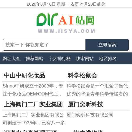
2026年8月10日 星期一 农历 本月23日处暑
立即搜索
网址大全
推荐网站
十大排行榜
快审网站
地区排名
中山中研化妆品
科学松鼠会
Sinno中研成立于2003年，专
科学松鼠会是一个汇聚了当代
注于化妆品OEM/ODM代工，
优秀的华语青年科学传播者的
提供护肤品、彩妆、香水等全
非营利机构，旨在“剥开科学
上海阀门二厂实业集团
厦门奕昕科技
面解决方案。我们已获得
的坚果，帮助人们领略科学之
上海阀门二厂实业集团有限公
厦门奕昕科技有限公司
GMPC、ISO 22716等认证，
美妙”。
司创建于1935年，已有八十多
致力于可持续发展和社会责
年的历史，专业研制高中低压