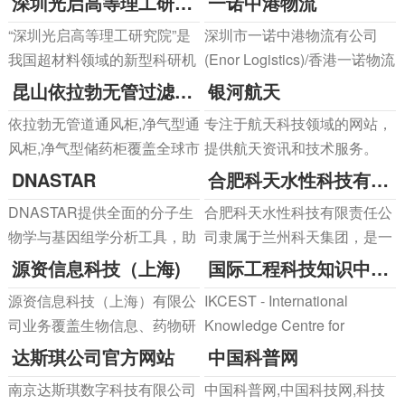
深圳光启高等理工研究院
一诺中港物流
任。
及真空阀门的企业。主要产品
“深圳光启高等理工研究院”是
深圳市一诺中港物流有公司
是：闸阀、蝶阀、截止阀、球
我国超材料领域的新型科研机
(Enor Logistics)/香港一诺物流
阀、止回阀、柱塞阀、旋塞阀
构，是科技部超材料电磁调制
有限公司始创于2013年，总部
昆山依拉勃无管过滤系统
银河航天
等。
技术国家重点实验室的依托单
毗邻深圳宝安国际机场物流
依拉勃无管道通风柜,净气型通
专注于航天科技领域的网站，
位，是国家创新驱动发展战略
园。是集运输、报关、清关、
风柜,净气型储药柜覆盖全球市
提供航天资讯和技术服务。
科技力量的重要组成部分。
仓储、配送为一体的跨境物流
场。基于50年研发制造经验，
DNASTAR
合肥科天水性科技有限责任公司
综合服务商。一诺经营服务：
由法国实验室化学专家为您提
国
DNASTAR提供全面的分子生
合肥科天水性科技有限责任公
供售前适用性判定并定期进行
物学与基因组学分析工具，助
司隶属于兰州科天集团，是一
售后维护保养服务。
力科研人员进行DNA、RNA
家专业从事水性聚氨酯研发、
源资信息科技（上海)
国际工程科技知识中心网站
和蛋白质的高效分析。通过先
生产和销售为一体的高科技企
源资信息科技（上海）有限公
IKCEST - International
进的生物信息学平台，
业。
司业务覆盖生物信息、药物研
Knowledge Centre for
DNASTAR广泛应用于基因组
发、材料研发、临床试验设计
Engineering Sciences and
达斯琪公司官方网站
中国科普网
测序、结构预测和分子进化等
和数据分析以及企业质量信息
Technology under the
领域，提升科研成果的
南京达斯琪数字科技有限公司
中国科普网,中国科技网,科技
化管理等各个领域，是一家提
Auspices of UNESCO