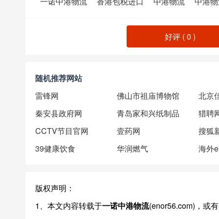
一诺中港物流
香港包税进口
中港物流
中港物
好评 (
0
)
随机推荐网站
雷锋网
佛山市祖庙博物馆
秦安县政府网
青岛家和兴纸制品
猎聘
CCTV节目官网
壹药网
搜狐
39健康饮食
华润燃气
海外
版权声明：
1、本文内容转载于
一诺中港物流
(enor56.com