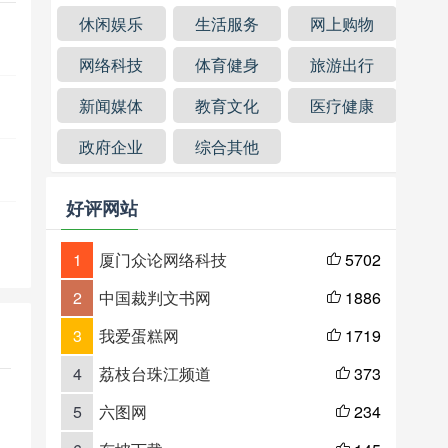
休闲娱乐
生活服务
网上购物
网络科技
体育健身
旅游出行
新闻媒体
教育文化
医疗健康
政府企业
综合其他
好评网站
1
厦门众论网络科技
5702

2
中国裁判文书网
1886

3
我爱蛋糕网
1719

4
荔枝台珠江频道
373

5
六图网
234
