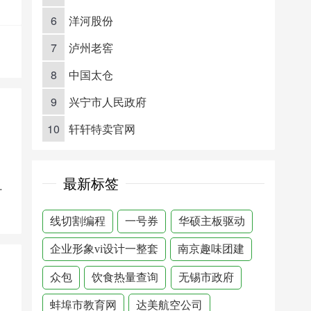
6
洋河股份
7
泸州老窖
8
中国太仓
9
兴宁市人民政府
10
轩轩特卖官网
最新标签
理中心
线切割编程
一号券
华硕主板驱动
企业形象vi设计一整套
南京趣味团建
众包
饮食热量查询
无锡市政府
蚌埠市教育网
达美航空公司