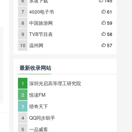
6
东坡下载
145

7
4020电子书
61

8
中国旅游网
59

9
TVB节目表
58

10
温州网
57

最新收录网站
1
深圳光启高等理工研究院
2
悦读FM
3
猎奇天下
4
QQ同步助手
5
一品威客