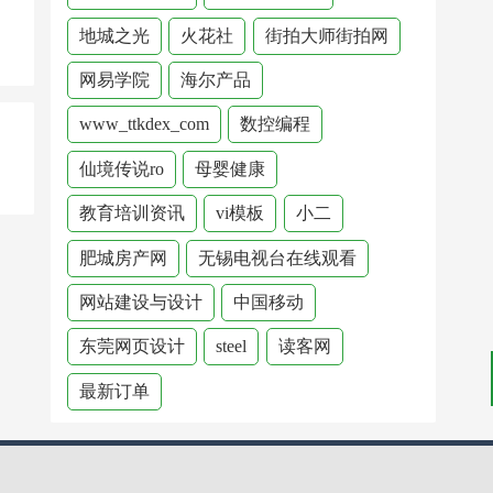
地城之光
火花社
街拍大师街拍网
网易学院
海尔产品
www_ttkdex_com
数控编程
仙境传说ro
母婴健康
教育培训资讯
vi模板
小二
肥城房产网
无锡电视台在线观看
网站建设与设计
中国移动
东莞网页设计
steel
读客网
最新订单