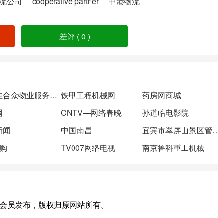
流公司
cooperative partner
中港物流
差评 (
0
)
北京佳合众物业服务评估监理
铁甲工程机械网
药房网商城
网
CNTV—网络春晚
孙道临电影院
新闻
中国南昌
宜宾市翠屏山景区管
e购
TV007网络电视
南京鲁科重工机械
)，或有会员发布，版权归原网站所有。