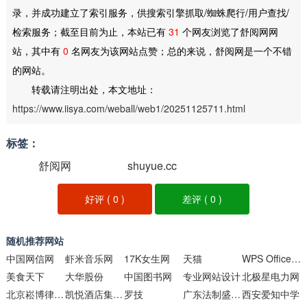
录，并成功建立了索引服务，供搜索引擎抓取/蜘蛛爬行/用户查找/
检索服务；截至目前为止，本站已有
31
个网友浏览了舒阅网网
站，其中有
0
名网友为该网站点赞；总的来说，舒阅网是一个不错
的网站。
转载请注明出处，本文地址：
https://www.iisya.com/weball/web1/20251125711.html
标签：
舒阅网
shuyue.cc
好评 (
0
)
差评 (
0
)
随机推荐网站
中国网信网
虾米音乐网
17K女生网
天猫
WPS Office官方网站
美食天下
大华股份
中国图书网
专业网站设计
北极星电力网
北京崧博律师事务所
凯悦酒店集团官方网站
罗技
广东法制盛邦律师事务所主页
西安爱知中学