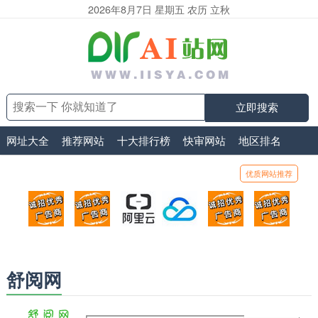
2026年8月7日 星期五 农历 立秋
立即搜索
网址大全
推荐网站
十大排行榜
快审网站
地区排名
优质网站推荐
顶部广告位1
顶部广告位2
阿里云
腾讯云
顶部广告位5
顶部
广告位招商_广告位待售
广告位招商_广告位待售
打折活动、99元/年
优惠打折，99元/年
广告位招商_广
广告
舒阅网