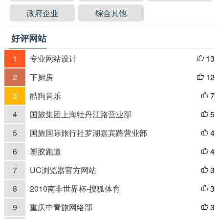
政府企业
综合其他
好评网站
1
专业网站设计
13

2
下厨房
12

3
酷狗音乐
7

4
国旅集团上海牡丹江路营业部
5

5
国旅国际旅行社罗湖嘉宾路营业部
4

6
塑胶跑道
4

7
UC浏览器官方网站
3

8
2010南非世界杯-搜狐体育
3

9
重庆中青旅网络部
3
