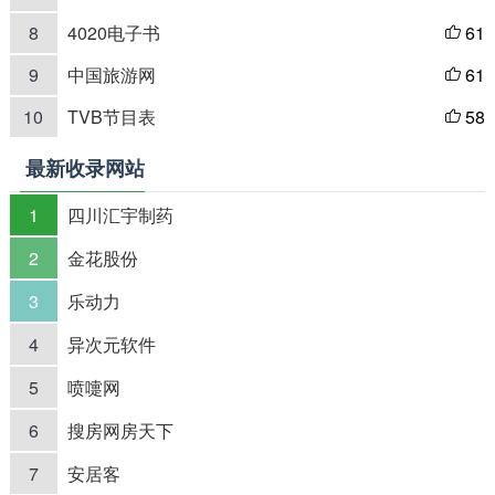
8
4020电子书
61

9
中国旅游网
61

10
TVB节目表
58

最新收录网站
1
四川汇宇制药
2
金花股份
3
乐动力
4
异次元软件
5
喷嚏网
6
搜房网房天下
7
安居客