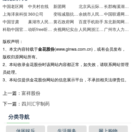
中国老区网
中关村在线
新团网
北京风云际教育咨询
长郡梅溪湖中学
上海泽泉科技
360公司
变啦减脂抗衰官网
余姚市人民政府网站
中国联通网上营业厅
中国甘肃
巢湖市人民政府
黄石政府网
百度手机助手
东北新闻网教育频道
科勒中国官方网站
动听free听书网
央视网纪实台
人民网浙江频道
广州市人力资源和社会保障局网站
版权声明：
1、本文内容转载于
金花股份
(www.ginwa.com.cn)，或有会员发布，
版权归原网站所有。
2、本站收录金花股份时该网站内容都正常，如失效，请联系网站管理
员处理。
3、本站仅提供金花股份网站的信息展示平台，不承担相关法律责任。
上一篇：
富祥股份
下一篇：
四川汇宇制药
分类导航
休闲娱乐
生活服务
网上购物