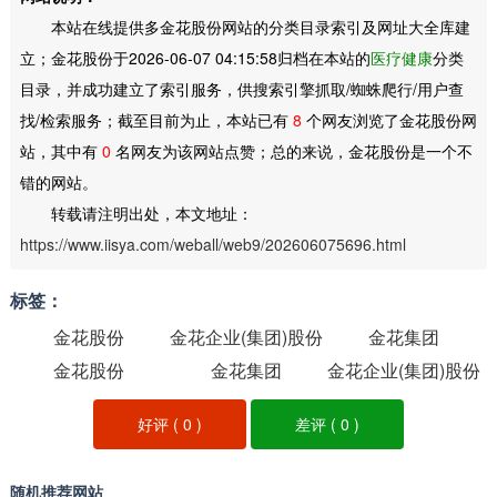
本站在线提供多金花股份网站的分类目录索引及网址大全库建
立；金花股份于2026-06-07 04:15:58归档在本站的
医疗健康
分类
目录，并成功建立了索引服务，供搜索引擎抓取/蜘蛛爬行/用户查
找/检索服务；截至目前为止，本站已有
8
个网友浏览了金花股份网
站，其中有
0
名网友为该网站点赞；总的来说，金花股份是一个不
错的网站。
转载请注明出处，本文地址：
https://www.iisya.com/weball/web9/202606075696.html
标签：
金花股份
金花企业(集团)股份
金花集团
金花股份
有限公司西安金花
金花集团
金花企业(集团)股份
制药厂
有限公司西安金花
好评 (
0
)
差评 (
0
)
制药厂
随机推荐网站