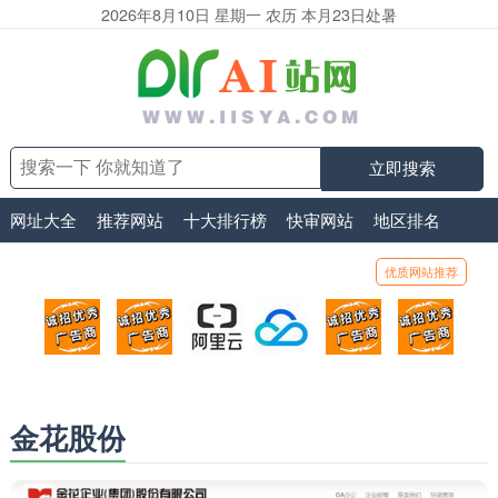
2026年8月10日 星期一 农历 本月23日处暑
立即搜索
网址大全
推荐网站
十大排行榜
快审网站
地区排名
优质网站推荐
顶部广告位1
顶部广告位2
阿里云
腾讯云
顶部广告位5
顶部
广告位招商_广告位待售
广告位招商_广告位待售
打折活动、99元/年
优惠打折，99元/年
广告位招商_广
广告
金花股份