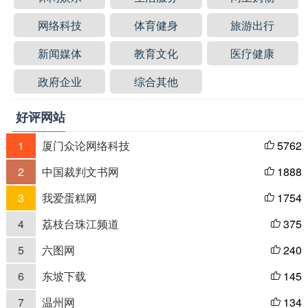
网络科技
体育健身
旅游出行
新闻媒体
教育文化
医疗健康
政府企业
综合其他
好评网站
1
厦门众论网络科技
5762

2
中国裁判文书网
1888

3
我爱蛋糕网
1754

4
荔枝台珠江频道
375

5
六图网
240

6
东坡下载
145

7
温州网
134
