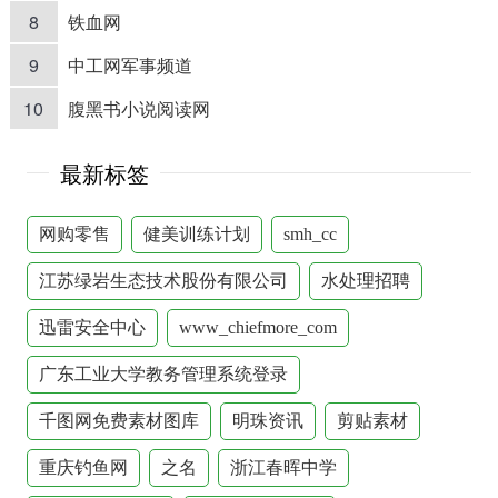
8
铁血网
9
中工网军事频道
10
腹黑书小说阅读网
最新标签
网购零售
健美训练计划
smh_cc
江苏绿岩生态技术股份有限公司
水处理招聘
迅雷安全中心
www_chiefmore_com
广东工业大学教务管理系统登录
千图网免费素材图库
明珠资讯
剪贴素材
重庆钓鱼网
之名
浙江春晖中学