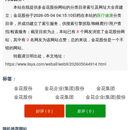
本站在线提供多金花股份网站的分类目录索引及网址大全库建
立；金花股份于2026-05-04 04:15:10归档在本站的
医疗健康
分类
目录，并成功建立了索引服务，供搜索引擎抓取/蜘蛛爬行/用户查
找/检索服务；截至目前为止，本站已有
8
个网友浏览了金花股份网
站，其中有
0
名网友为该网站点赞；总的来说，金花股份是一个不
错的网站。
转载请注明出处，本文地址：
https://www.iisya.com/weball/web9/202605044914.html
标签：
金花股份
金花企业(集团)股份
金花集团
金花股份
有限公司西安金花
金花集团
金花企业(集团)股份
制药厂
有限公司西安金花
好评 (
0
)
差评 (
0
)
制药厂
随机推荐网站