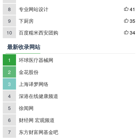
8
专业网站设计
41

9
下厨房
35

10
百度糯米西安团购
34

最新收录网站
1
环球医疗器械网
2
金花股份
3
上海译梦网络
4
深港在线健康频道
5
徐闻网
6
财经网 宏观频道
7
东方财富网基金吧