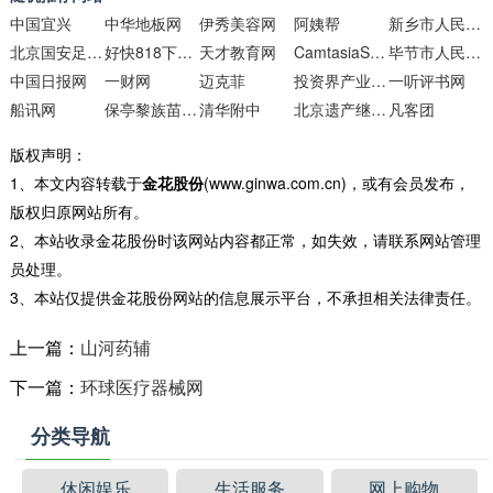
中国宜兴
中华地板网
伊秀美容网
阿姨帮
新乡市人民政府
北京国安足球俱乐部官方网站
好快818下载站
天才教育网
CamtasiaStudio中文站
毕节市人民政府门户网站
中国日报网
一财网
迈克菲
投资界产业资讯
一听评书网
船讯网
保亭黎族苗族自治县人民政府网
清华附中
北京遗产继承律师网
凡客团
版权声明：
1、本文内容转载于
金花股份
(www.ginwa.com.cn)，或有会员发布，
版权归原网站所有。
2、本站收录金花股份时该网站内容都正常，如失效，请联系网站管理
员处理。
3、本站仅提供金花股份网站的信息展示平台，不承担相关法律责任。
上一篇：
山河药辅
下一篇：
环球医疗器械网
分类导航
休闲娱乐
生活服务
网上购物