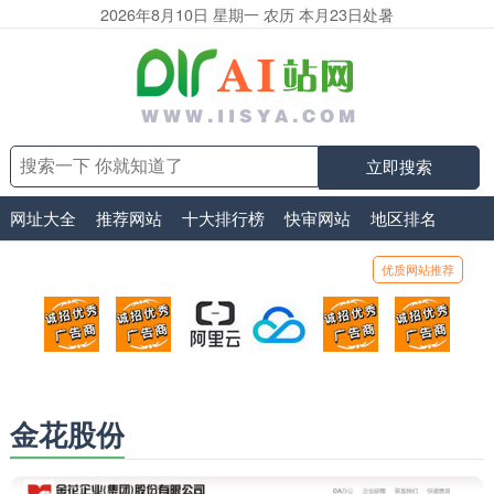
2026年8月10日 星期一 农历 本月23日处暑
立即搜索
网址大全
推荐网站
十大排行榜
快审网站
地区排名
优质网站推荐
顶部广告位1
顶部广告位2
阿里云
腾讯云
顶部广告位5
顶部
广告位招商_广告位待售
广告位招商_广告位待售
打折活动、99元/年
优惠打折，99元/年
广告位招商_广
广告
金花股份