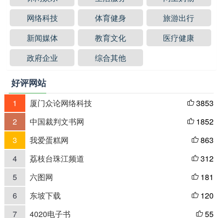
网络科技
体育健身
旅游出行
新闻媒体
教育文化
医疗健康
政府企业
综合其他
好评网站
1
厦门众论网络科技
3853

2
中国裁判文书网
1852

3
我爱蛋糕网
863

4
荔枝台珠江频道
312

5
六图网
181

6
东坡下载
120

7
4020电子书
55
