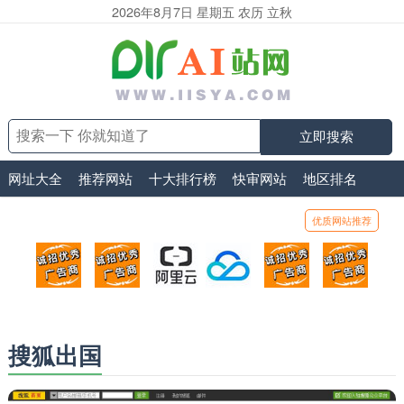
2026年8月7日 星期五 农历 立秋
立即搜索
网址大全
推荐网站
十大排行榜
快审网站
地区排名
优质网站推荐
顶部广告位1
顶部广告位2
阿里云
腾讯云
顶部广告位5
顶部
广告位招商_广告位待售
广告位招商_广告位待售
打折活动、99元/年
优惠打折，99元/年
广告位招商_广
广告
搜狐出国