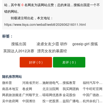
站，其中有
0
名网友为该网站点赞；总的来说，搜狐出国是一个不
错的网站。
转载请注明出处，本文地址：
https://www.iisya.com/weball/web8/202606216011.html
标签：
搜狐出国
凌虐女友少霞 胡作
gossip girl 搜狐
英国达人2012决赛
漂亮女友的暴露经
非
历
好评 (
0
)
差评 (
0
)
随机推荐网站
微科普
河南省开封高级中学
施耐德电气中国
搜狐教育
福特汽车中国网站
南昌本地宝
卷皮网
北京法院网
我买网团购
千牛旺旺官网
网易旅游频道
广州顺平文化传媒
嘻嘻网优惠券
金花股份
中国广德政府网
吴中政府网
中国潍坊
投一把股票行情网
益阳广播电视在线
杭州余杭门户网站