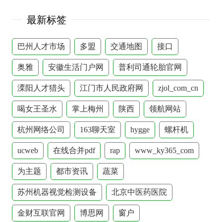
最新标签
巴州人才市场
多盟
交通地图
接口
奥雅
安徽生活门户网
普利司通轮胎官网
溧阳人才猎头
江门市人民政府网
zjol_com_cn
喝女王圣水
掌上梅州
陕西
领航网站
杭州网络公司
163聊天室
hygge
螺杆机
ucweb
在线合并pdf
rap
www_ky365_com
为主题
都市资讯
蔬菜
苏州机器视觉检测设备
北京中医药医院
金财互联官网
博思网
窗户