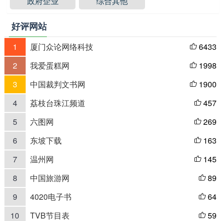
政府企业
综合其他
好评网站
1
厦门众论网络科技
6433

2
我爱蛋糕网
1998

3
中国裁判文书网
1900

4
荔枝台珠江频道
457

5
六图网
269

6
东坡下载
163

7
温州网
145

8
中国旅游网
89

9
4020电子书
64

10
TVB节目表
59
