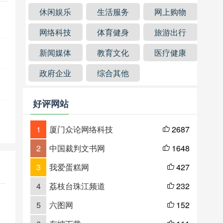
休闲娱乐
生活服务
网上购物
网络科技
体育健身
旅游出行
新闻媒体
教育文化
医疗健康
政府企业
综合其他
好评网站
1
厦门众论网络科技
2687

2
中国裁判文书网
1648

3
我爱蛋糕网
427

4
荔枝台珠江频道
232

5
六图网
152
