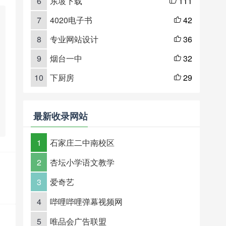
6
东坡下载
111

7
4020电子书
42

8
专业网站设计
36

9
烟台一中
32

10
下厨房
29

最新收录网站
1
石家庄二中南校区
2
杏坛小学语文教学
3
爱奇艺
4
哔哩哔哩弹幕视频网
5
唯品会广告联盟