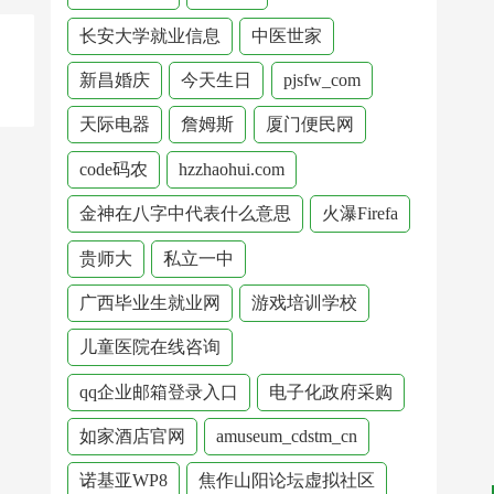
长安大学就业信息
中医世家
新昌婚庆
今天生日
pjsfw_com
天际电器
詹姆斯
厦门便民网
code码农
hzzhaohui.com
金神在八字中代表什么意思
火瀑Firefa
贵师大
私立一中
广西毕业生就业网
游戏培训学校
儿童医院在线咨询
qq企业邮箱登录入口
电子化政府采购
如家酒店官网
amuseum_cdstm_cn
诺基亚WP8
焦作山阳论坛虚拟社区