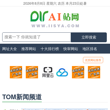
2026年8月8日 星期六 农历 本月23日处暑
立即搜索
网址大全
推荐网站
十大排行榜
快审网站
地区排名
优质网站推荐
顶部广告位1
顶部广告位2
阿里云
腾讯云
顶部广告位5
顶部
广告位招商_广告位待售
广告位招商_广告位待售
打折活动、99元/年
优惠打折，99元/年
广告位招商_广
广告
TOM新闻频道