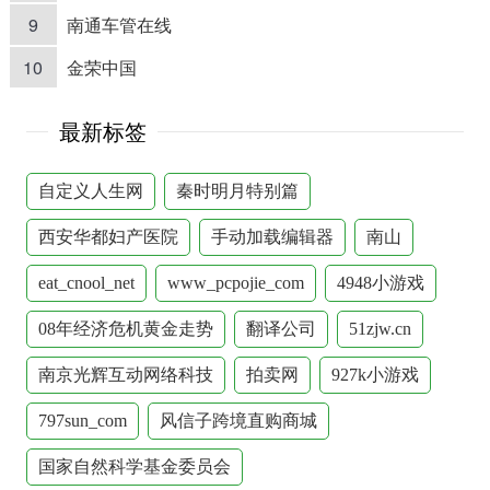
9
南通车管在线
10
金荣中国
最新标签
自定义人生网
秦时明月特别篇
西安华都妇产医院
手动加载编辑器
南山
eat_cnool_net
www_pcpojie_com
4948小游戏
08年经济危机黄金走势
翻译公司
51zjw.cn
南京光辉互动网络科技
拍卖网
927k小游戏
797sun_com
风信子跨境直购商城
国家自然科学基金委员会