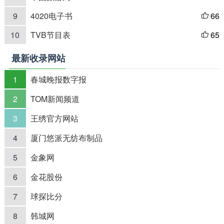
9
4020电子书
66

10
TVB节目表
65

最新收录网站
1
春城晚报数字报
2
TOM新闻频道
3
王绣官方网站
4
厦门悠派无纺布制品
5
金象网
6
金花股份
7
球探比分
8
韩城网