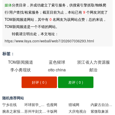
媒体
分类目录，并成功建立了索引服务，供搜索引擎抓取/蜘蛛爬
行/用户查找/检索服务；截至目前为止，本站已有
9
个网友浏览了
TOM新闻频道网站，其中有
0
名网友为该网站点赞；总的来说，
TOM新闻频道是一个不错的网站。
转载请注明出处，本文地址：
https://www.iisya.com/weball/web7/202607036293.html
标签：
TOM新闻频道
蓝色猩球
浙江省人力资源服
李小勇现状
otto china
务协会
邮洽
好评 (
0
)
差评 (
0
)
随机推荐网站
宁乡在线
环球留学_环球网
也瘦网
猎城网
内蒙古自治区政府门户网站
腕表之家报价库
苏州半刻文化官网
卡饭网
大庆电视台
紫微取象派