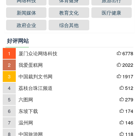
网络科技
体育健身
旅游出行
新闻媒体
教育文化
医疗健康
政府企业
综合其他
好评网站
1
厦门众论网络科技
6778

2
我爱蛋糕网
2022

3
中国裁判文书网
1917

4
荔枝台珠江频道
512

5
六图网
279

6
东坡下载
174

7
温州网
146

8
中国旅游网
118
