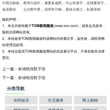
中国点购收藏网
星球大战中文网
康爱多减肥频道
中山市凌宇机械
在线繁体字转换工具
金花股份
云大附中星耀校区
深圳市川崎运动用品有限公司
荔枝台珠江频道
杜嘉班纳
版权声明：
1、本文内容转载于
TOM新闻频道
(news.tom.com)，或有会员发布，
版权归原网站所有。
2、本站收录TOM新闻频道时该网站内容都正常，如失效，请联系网
站管理员处理。
3、本站仅提供TOM新闻频道网站的信息展示平台，不承担相关法律
责任。
上一篇：
春城晚报数字报
下一篇：
春城晚报数字报
分类导航
休闲娱乐
生活服务
网上购物