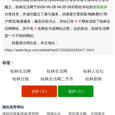
建立；桂林生活网于2026-05-28 04:25:36归档在本站的
新闻媒体
分类目录，并成功建立了索引服务，供搜索引擎抓取/蜘蛛爬行/用
户查找/检索服务；截至目前为止，本站已有
8
个网友浏览了桂林生
活网网站，其中有
0
名网友为该网站点赞；总的来说，桂林生活网
是一个不错的网站。
转载请注明出处，本文地址：
https://www.iisya.com/weball/web7/202605285471.html
标签：
桂林生活网
桂林生活网
桂林人论坛
桂林日报
桂林生活网二手市
桂林新闻
场
好评 (
0
)
差评 (
0
)
随机推荐网站
维科控股集团
欧普照明
球探比分
医药英才网
中国寿光