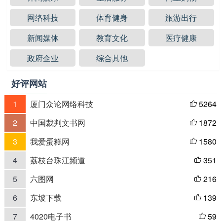
网络科技
体育健身
旅游出行
新闻媒体
教育文化
医疗健康
政府企业
综合其他
好评网站
1
厦门众论网络科技
5264

2
中国裁判文书网
1872

3
我爱蛋糕网
1580

4
荔枝台珠江频道
351

5
六图网
216

6
东坡下载
139

7
4020电子书
59
