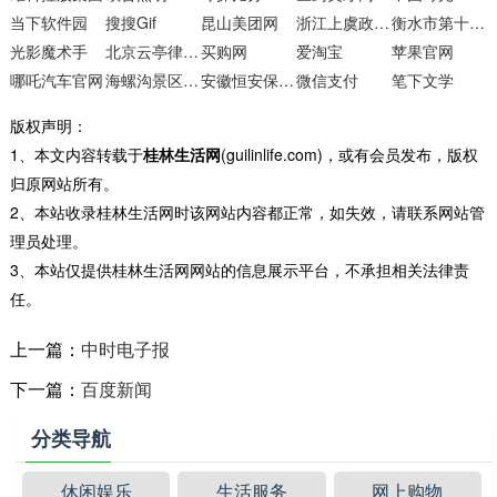
当下软件园
搜搜Gif
昆山美团网
浙江上虞政府网
衡水市第十三中学
光影魔术手
北京云亭律师事务所
买购网
爱淘宝
苹果官网
哪吒汽车官网
海螺沟景区官方网站
安徽恒安保安服务
微信支付
笔下文学
版权声明：
1、本文内容转载于
桂林生活网
(guilinlife.com)，或有会员发布，版权
归原网站所有。
2、本站收录桂林生活网时该网站内容都正常，如失效，请联系网站管
理员处理。
3、本站仅提供桂林生活网网站的信息展示平台，不承担相关法律责
任。
上一篇：
中时电子报
下一篇：
百度新闻
分类导航
休闲娱乐
生活服务
网上购物