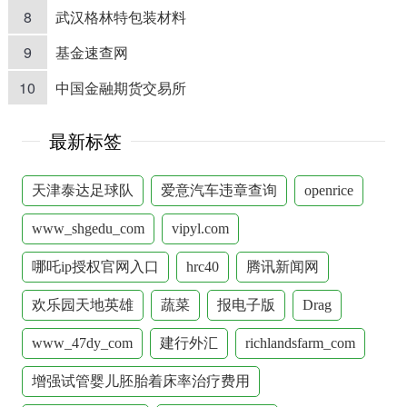
8
武汉格林特包装材料
9
基金速查网
10
中国金融期货交易所
最新标签
天津泰达足球队
爱意汽车违章查询
openrice
www_shgedu_com
vipyl.com
哪吒ip授权官网入口
hrc40
腾讯新闻网
欢乐园天地英雄
蔬菜
报电子版
Drag
www_47dy_com
建行外汇
richlandsfarm_com
增强试管婴儿胚胎着床率治疗费用