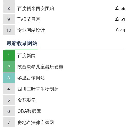
8
百度糯米西安团购
56

9
TVB节目表
51

10
专业网站设计
44

最新收录网站
1
百度新闻
2
陕西康攀儿童游乐设施
3
黎里古镇网站
4
四川三叶草生物制药
5
金花股份
6
CBA数据库
7
房地产法律专家网