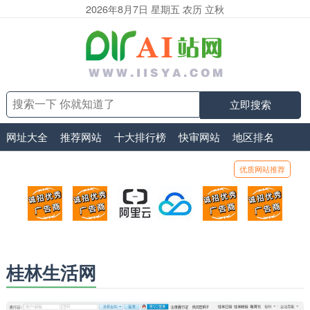
2026年8月7日 星期五 农历 立秋
立即搜索
网址大全
推荐网站
十大排行榜
快审网站
地区排名
优质网站推荐
顶部广告位1
顶部广告位2
阿里云
腾讯云
顶部广告位5
顶部
广告位招商_广告位待售
广告位招商_广告位待售
打折活动、99元/年
优惠打折，99元/年
广告位招商_广
广告
桂林生活网