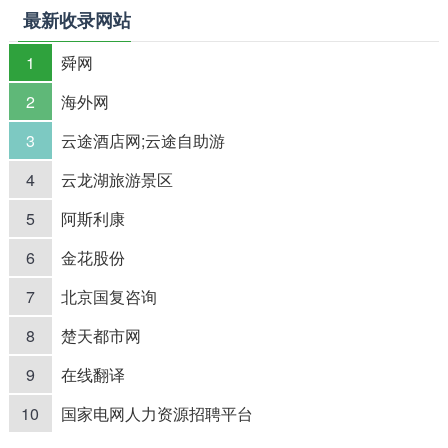
最新收录网站
1
舜网
2
海外网
3
云途酒店网;云途自助游
4
云龙湖旅游景区
5
阿斯利康
6
金花股份
7
北京国复咨询
8
楚天都市网
9
在线翻译
10
国家电网人力资源招聘平台