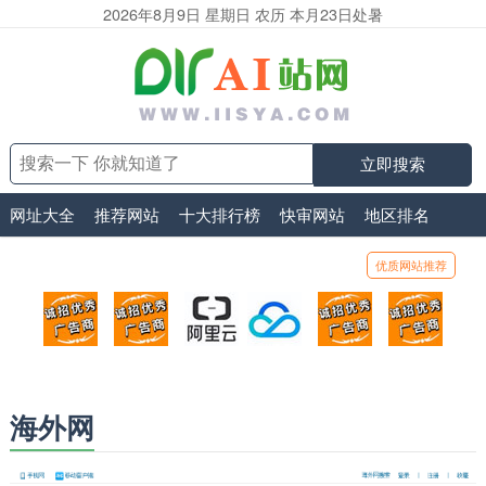
2026年8月9日 星期日 农历 本月23日处暑
立即搜索
网址大全
推荐网站
十大排行榜
快审网站
地区排名
优质网站推荐
顶部广告位1
顶部广告位2
阿里云
腾讯云
顶部广告位5
顶部
广告位招商_广告位待售
广告位招商_广告位待售
打折活动、99元/年
优惠打折，99元/年
广告位招商_广
广告
海外网