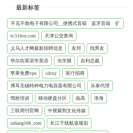
最新标签
不见不散电子有限公司__便携式音箱 蓝牙音箱 扩
音器__视频机
tv.51live.com
天津公交查询
义乌人才网最新招聘信息
友邦
找男友
华尔街英语学英语
光学膜
吉利总裁
苹果免费vpn
cdzxy
医疗招商
博耳无锡特种电力电容器有限公司
乐泰代理
驾校培训
移动硬盘分区
临高
淮海
三联周刊官网
中视紫荆文化传媒
zaliang168_com
长江干线航道规划