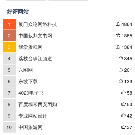
好评网站
1
厦门众论网络科技
4864

2
中国裁判文书网
1865

3
我爱蛋糕网
1384

4
荔枝台珠江频道
345

5
六图网
201

6
东坡下载
133

7
4020电子书
58

8
百度糯米西安团购
53

9
专业网站设计
42

10
中国旅游网
37
