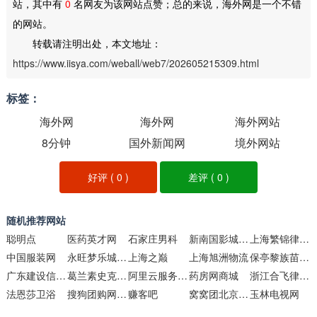
站，其中有
0
名网友为该网站点赞；总的来说，海外网是一个不错
的网站。
转载请注明出处，本文地址：
https://www.iisya.com/weball/web7/202605215309.html
标签：
海外网
海外网
海外网站
8分钟
国外新闻网
境外网站
好评 (
0
)
差评 (
0
)
随机推荐网站
聪明点
医药英才网
石家庄男科
新南国影城（深圳中信）
上海繁锦律师事务所
中国服装网
永旺梦乐城中国
上海之巅
上海旭洲物流
保亭黎族苗族自治县人民政府网
广东建设信息网(行业服务版)
葛兰素史克中国官网
阿里云服务器新购、复购、升级优惠活动推荐
药房网商城
浙江合飞律师事务所
法恩莎卫浴
搜狗团购网站大全
赚客吧
窝窝团北京团购网
玉林电视网