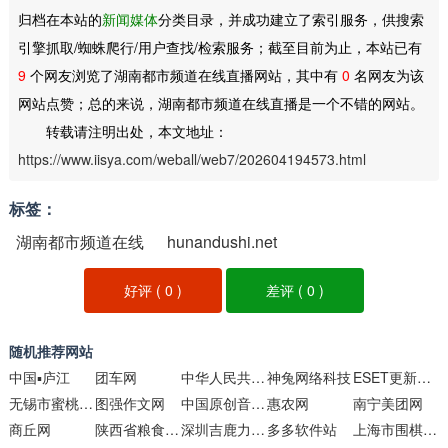
归档在本站的
新闻媒体
分类目录，并成功建立了索引服务，供搜索
引擎抓取/蜘蛛爬行/用户查找/检索服务；截至目前为止，本站已有
9
个网友浏览了湖南都市频道在线直播网站，其中有
0
名网友为该
网站点赞；总的来说，湖南都市频道在线直播是一个不错的网站。
转载请注明出处，本文地址：
https://www.iisya.com/weball/web7/202604194573.html
标签：
湖南都市频道在线
hunandushi.net
直播
好评 (
0
)
差评 (
0
)
随机推荐网站
中国▪庐江
团车网
中华人民共和国国防部
神兔网络科技
ESET更新服务器
无锡市蜜桃餐饮管理
图强作文网
中国原创音乐基地
惠农网
南宁美团网
商丘网
陕西省粮食和物资储备局
深圳吉鹿力招聘网
多多软件站
上海市围棋协会