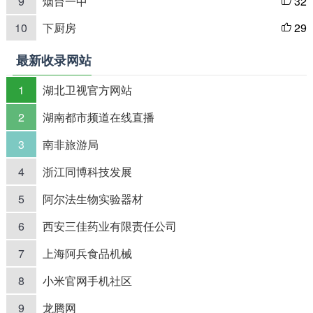
9
烟台一中
32

10
下厨房
29

最新收录网站
1
湖北卫视官方网站
2
湖南都市频道在线直播
3
南非旅游局
4
浙江同博科技发展
5
阿尔法生物实验器材
6
西安三佳药业有限责任公司
7
上海阿兵食品机械
8
小米官网手机社区
9
龙腾网