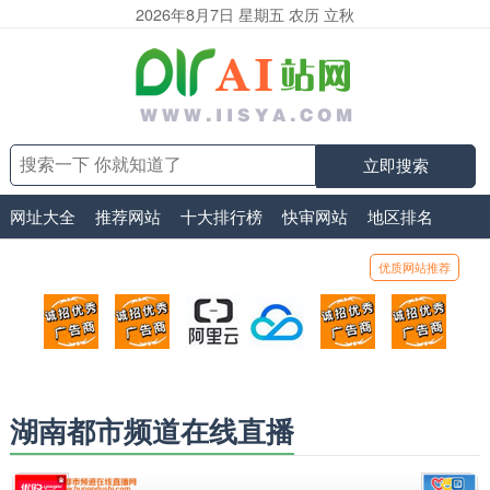
2026年8月7日 星期五 农历 立秋
立即搜索
网址大全
推荐网站
十大排行榜
快审网站
地区排名
优质网站推荐
顶部广告位1
顶部广告位2
阿里云
腾讯云
顶部广告位5
顶部
广告位招商_广告位待售
广告位招商_广告位待售
打折活动、99元/年
优惠打折，99元/年
广告位招商_广
广告
湖南都市频道在线直播