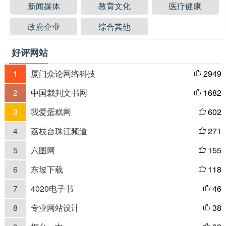
新闻媒体
教育文化
医疗健康
政府企业
综合其他
好评网站
1
厦门众论网络科技
2949

2
中国裁判文书网
1682

3
我爱蛋糕网
602

4
荔枝台珠江频道
271

5
六图网
155

6
东坡下载
118

7
4020电子书
46

8
专业网站设计
38
