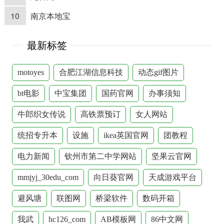
10
南京本地宝
最新标签
motoyes
合肥江湖信息科技
动态gif图片
bt电影
中宝集团
国药官网
办事须知
牛郎织女传说
高铁票预订
女人网站
统招专升本
设施
ikea英国官网
团教程
电力新闻
钦州市第二中学网站
坚果云官网
mmjyj_30edu_com
向日葵官网
天成游戏平台
避风塘
联图网
桥梁软件
数码开箱
我武
hc126_com
AB模板网
86中文网