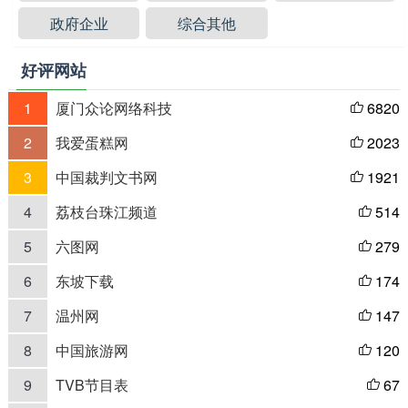
政府企业
综合其他
好评网站
1
厦门众论网络科技
6820

2
我爱蛋糕网
2023

3
中国裁判文书网
1921

4
荔枝台珠江频道
514

5
六图网
279

6
东坡下载
174

7
温州网
147

8
中国旅游网
120

9
TVB节目表
67
