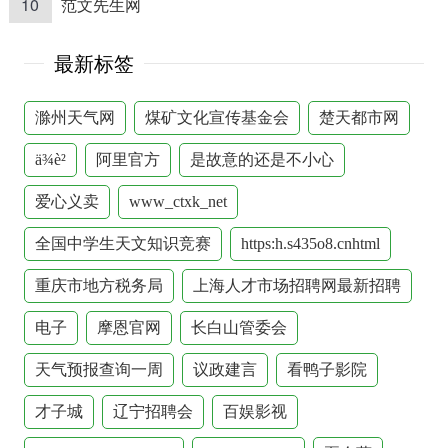
10
范文先生网
最新标签
滁州天气网
煤矿文化宣传基金会
楚天都市网
ä¾è²
阿里官方
是故意的还是不小心
爱心义卖
www_ctxk_net
全国中学生天文知识竞赛
https:h.s435o8.cnhtml
重庆市地方税务局
上海人才市场招聘网最新招聘
电子
摩恩官网
长白山管委会
天气预报查询一周
议政建言
看鸭子影院
才子城
辽宁招聘会
百娱影视