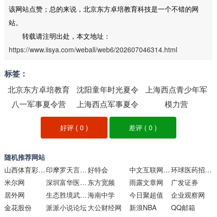
该网站点赞；总的来说，北京东方卓培教育科技是一个不错的网
站。
转载请注明出处，本文地址：
https://www.iisya.com/weball/web6/202607046314.html
标签：
北京东方卓培教育
沈阳童年时光夏令
上海西点青少年军
八一军事夏令营
科技
上海西点军事夏令
营
事夏令营
模力营
营
好评 (
0
)
差评 (
0
)
随机推荐网站
山西体育彩票网
印摩罗天言情小说
好特会
中文互联网数据研究中心
环球医药招商网
米尔网
深圳富华医疗美容医院
东方宽频
雨露文章网
广发证券
居外网
生态胜境武功山
海南中学
今日聚超值
企业观察网
金花股份
派派小说论坛
大公财经网
新浪NBA
QQ邮箱