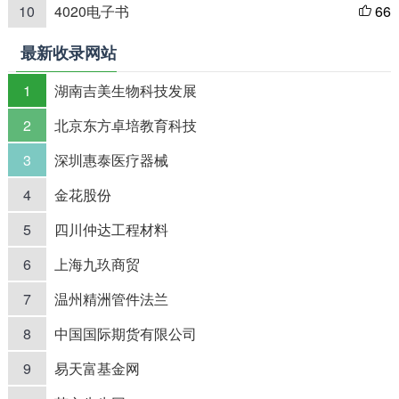
10
4020电子书
66

最新收录网站
1
湖南吉美生物科技发展
2
北京东方卓培教育科技
3
深圳惠泰医疗器械
4
金花股份
5
四川仲达工程材料
6
上海九玖商贸
7
温州精洲管件法兰
8
中国国际期货有限公司
9
易天富基金网