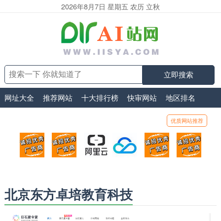
2026年8月7日 星期五 农历 立秋
立即搜索
网址大全
推荐网站
十大排行榜
快审网站
地区排名
优质网站推荐
顶部广告位1
顶部广告位2
阿里云
腾讯云
顶部广告位5
顶部
广告位招商_广告位待售
广告位招商_广告位待售
打折活动、99元/年
优惠打折，99元/年
广告位招商_广
广告
北京东方卓培教育科技