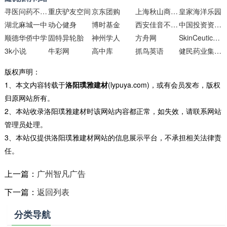
寻医问药不孕不育频道
重庆驴友空间
京东团购
上海秋山商贸发展
皇家海洋乐园
湖北麻城一中
动心健身
博时基金
西安佳音不孕不育研究院
中国投资资讯网交易在线
顺德华侨中学
固特异轮胎
神州学人
方舟网
SkinCeuticals美国修丽可官网
3k小说
牛彩网
高中库
抓鸟英语
健民药业集团股份有限公司官方网站
版权声明：
1、本文内容转载于
洛阳璞雅建材
(lypuya.com)，或有会员发布，版权
归原网站所有。
2、本站收录洛阳璞雅建材时该网站内容都正常，如失效，请联系网站
管理员处理。
3、本站仅提供洛阳璞雅建材网站的信息展示平台，不承担相关法律责
任。
上一篇：
广州智凡广告
下一篇：
返回列表
分类导航