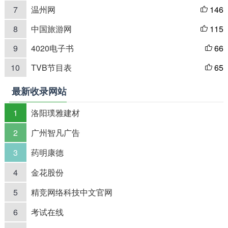
7
温州网
146

8
中国旅游网
115

9
4020电子书
66

10
TVB节目表
65

最新收录网站
1
洛阳璞雅建材
2
广州智凡广告
3
药明康德
4
金花股份
5
精竞网络科技中文官网
6
考试在线