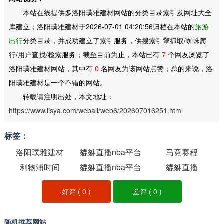
本站在线提供多洛阳璞雅建材网站的分类目录索引及网址大全
库建立；洛阳璞雅建材于2026-07-01 04:20:56归档在本站的
旅游
出行
分类目录，并成功建立了索引服务，供搜索引擎抓取/蜘蛛爬
行/用户查找/检索服务；截至目前为止，本站已有
7
个网友浏览了
洛阳璞雅建材网站，其中有
0
名网友为该网站点赞；总的来说，洛
阳璞雅建材是一个不错的网站。
转载请注明出处，本文地址：
https://www.iisya.com/weball/web6/202607016251.html
标签：
洛阳璞雅建材
貔貅直播nba平台
马竞赛程
利物浦时间
貔貅直播nba平台
貔貅直播
好评 (
0
)
差评 (
0
)
随机推荐网站