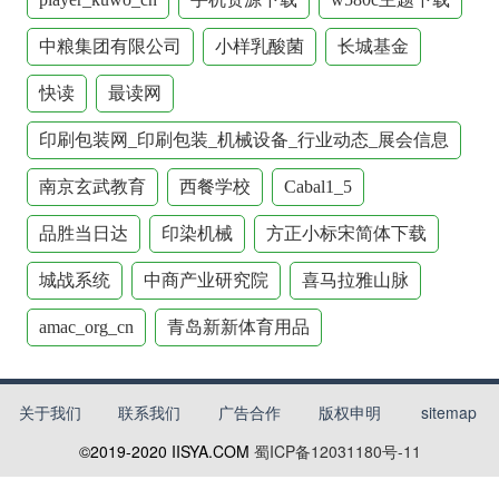
中粮集团有限公司
小样乳酸菌
长城基金
快读
最读网
印刷包装网_印刷包装_机械设备_行业动态_展会信息
南京玄武教育
西餐学校
Cabal1_5
品胜当日达
印染机械
方正小标宋简体下载
城战系统
中商产业研究院
喜马拉雅山脉
amac_org_cn
青岛新新体育用品
关于我们
联系我们
广告合作
版权申明
sitemap
©2019-2020
IISYA.COM
蜀ICP备12031180号-11