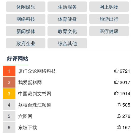
休闲娱乐
生活服务
网上购物
网络科技
体育健身
旅游出行
新闻媒体
教育文化
医疗健康
政府企业
综合其他
好评网站
1
厦门众论网络科技
6721

2
我爱蛋糕网
2017

3
中国裁判文书网
1914

4
荔枝台珠江频道
505

5
六图网
276

6
东坡下载
167
