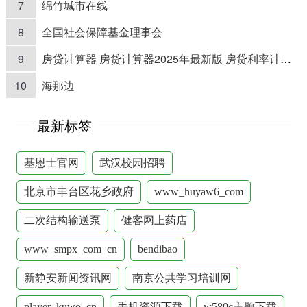
7
绵竹城市在线
8
全国社会保障基金理事会
9
房贷计算器 房贷计算器2025年最新版 房贷利率计算器 房贷利息
10
海那边
最新标签
基恩士官网
武汉校园招聘
北京市丰台区花乡政府
www_huyaw6_com
二次结构输送泵
健客网上药店
www_smpx_com_cn
bendibao
新静安新闻资讯网
南京公共学习培训网
player_kuwo_cn
手机资源下载
w580c主题下载