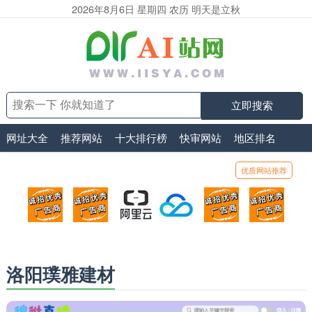
2026年8月6日 星期四 农历 明天是立秋
立即搜索
网址大全
推荐网站
十大排行榜
快审网站
地区排名
优质网站推荐
顶部广告位1
顶部广告位2
阿里云
腾讯云
顶部广告位5
顶部
广告位招商_广告位待售
广告位招商_广告位待售
打折活动、99元/年
优惠打折，99元/年
广告位招商_广
广告
洛阳璞雅建材