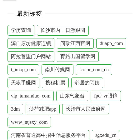
最新标签
学历查询
长沙市内一日游跟团
源自原坊健康连锁
问政江西官网
duapp_com
阿拉善盟门户网站
育路出国留学网
t_imop_com
南川传媒网
icolor_com_cn
天狼手赚网
携程机票
邻居的阿姨
vip_tumanduo_com
山东气象台
fpd+vr眼镜
3dm
薄荷减肥app
长治市人民政府网
www_ntjsxy_com
河南省普通高中招生信息服务平台
sgxedu_cn