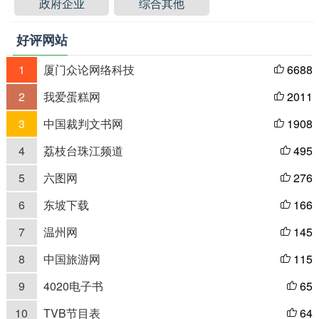
政府企业
综合其他
好评网站
1
厦门众论网络科技
6688

2
我爱蛋糕网
2011

3
中国裁判文书网
1908

4
荔枝台珠江频道
495

5
六图网
276

6
东坡下载
166

7
温州网
145

8
中国旅游网
115

9
4020电子书
65

10
TVB节目表
64
