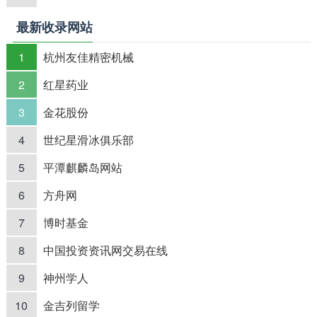
最新收录网站
1
杭州友佳精密机械
2
红星药业
3
金花股份
4
世纪星滑冰俱乐部
5
平潭麒麟岛网站
6
方舟网
7
博时基金
8
中国投资资讯网交易在线
9
神州学人
10
金吉列留学