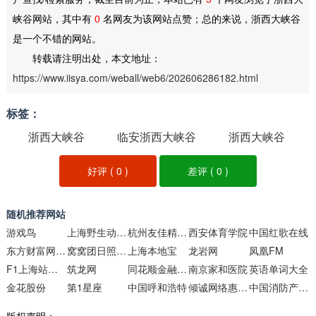
峡谷网站，其中有
0
名网友为该网站点赞；总的来说，浙西大峡谷
是一个不错的网站。
转载请注明出处，本文地址：
https://www.iisya.com/weball/web6/202606286182.html
标签：
浙西大峡谷
临安浙西大峡谷
浙西大峡谷
好评 (
0
)
差评 (
0
)
随机推荐网站
游戏鸟
上海野生动物园
杭州友佳精密机械
西安体育学院
中国红歌在线
东方财富网股票频道
窝窝团日照团购
上海本地宝
龙岩网
凤凰FM
F1上海站票务网
筑龙网
同花顺金融网原创频道
南京家和医院
英语单词大全
金花股份
第1星座
中国呼和浩特
倾诚网络惠阳分部
中国消防产品信息网