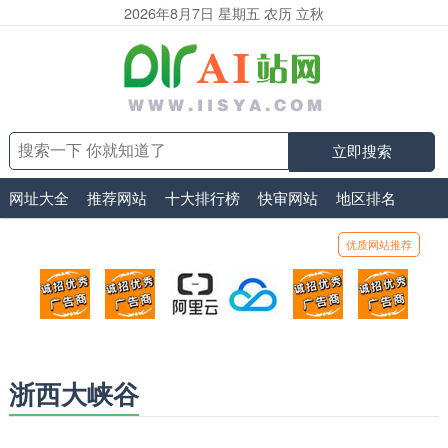
2026年8月7日 星期五 农历 立秋
立即搜索
网址大全
推荐网站
十大排行榜
快审网站
地区排名
优质网站推荐
顶部广告位1
顶部广告位2
阿里云
腾讯云
顶部广告位5
顶部
广告位招商_广告位待售
广告位招商_广告位待售
打折活动、99元/年
优惠打折，99元/年
广告位招商_广
广告
浙西大峡谷