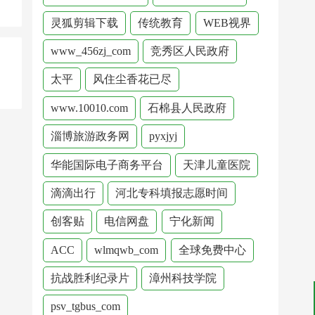
灵狐剪辑下载
传统教育
WEB视界
www_456zj_com
竞秀区人民政府
太平
风住尘香花已尽
www.10010.com
石棉县人民政府
淄博旅游政务网
pyxjyj
华能国际电子商务平台
天津儿童医院
滴滴出行
河北专科填报志愿时间
创客贴
电信网盘
宁化新闻
ACC
wlmqwb_com
全球免费中心
抗战胜利纪录片
漳州科技学院
psv_tgbus_com