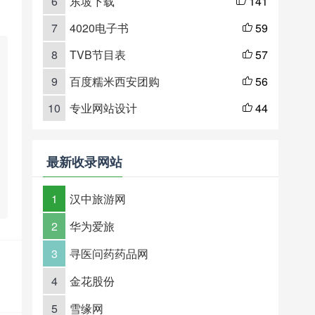
6
东坡下载
141

7
4020电子书
59

8
TVB节目表
57

9
百度糯米西安团购
56

10
专业网站设计
44

最新收录网站
1
汉中旅游网
2
华为爱旅
3
寻医问药药品网
4
金花股份
5
雪缘网