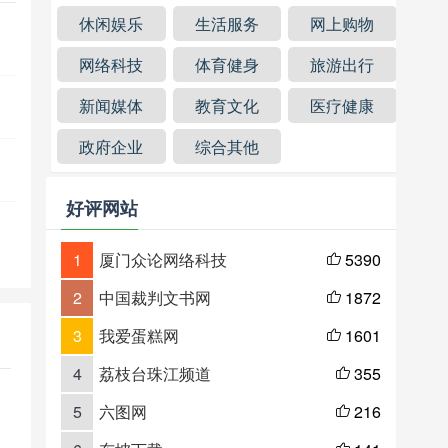
休闲娱乐
生活服务
网上购物
网络科技
体育健身
旅游出行
新闻媒体
教育文化
医疗健康
政府企业
综合其他
好评网站
1
厦门众论网络科技
5390

2
中国裁判文书网
1872

3
我爱蛋糕网
1601

4
荔枝台珠江频道
355

5
六图网
216
