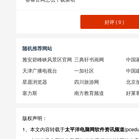
好评 (
0
)
随机推荐网站
雅安碧峰峡风景区官网
三典轩书画网
中国
天津广播电视台
一加社区
中国
星愿浏览器
四川旅游网
北京
塞力斯
南方教育频道
好莱
版权声明：
1、本文内容转载于
太平洋电脑网软件资讯频道
(pce