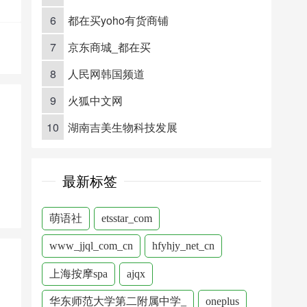
6
都在买yoho有货商铺
7
京东商城_都在买
8
人民网韩国频道
9
火狐中文网
10
湖南吉美生物科技发展
最新标签
萌语社
etsstar_com
www_jjql_com_cn
hfyhjy_net_cn
上海按摩spa
ajqx
华东师范大学第二附属中学_
oneplus