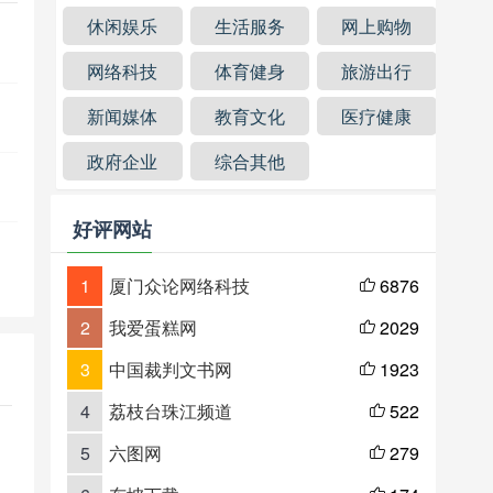
休闲娱乐
生活服务
网上购物
网络科技
体育健身
旅游出行
新闻媒体
教育文化
医疗健康
政府企业
综合其他
好评网站
1
厦门众论网络科技
6876

2
我爱蛋糕网
2029

3
中国裁判文书网
1923

4
荔枝台珠江频道
522

5
六图网
279
