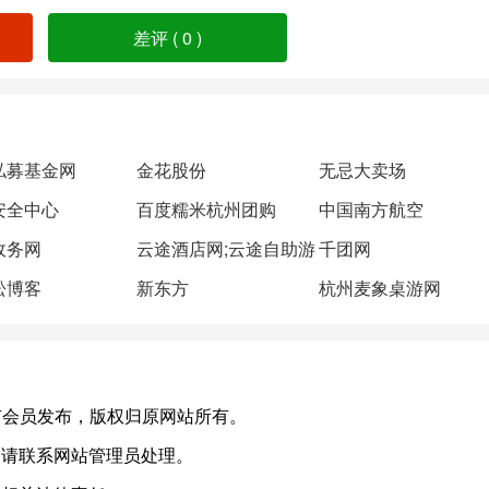
差评 (
0
)
私募基金网
金花股份
无忌大卖场
安全中心
百度糯米杭州团购
中国南方航空
政务网
云途酒店网;云途自助游
千团网
松博客
新东方
杭州麦象桌游网
cn)，或有会员发布，版权归原网站所有。
，请联系网站管理员处理。