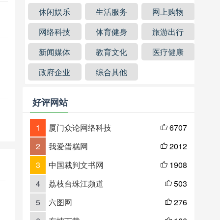
休闲娱乐
生活服务
网上购物
网络科技
体育健身
旅游出行
新闻媒体
教育文化
医疗健康
政府企业
综合其他
好评网站
1
厦门众论网络科技
6707

2
我爱蛋糕网
2012

3
中国裁判文书网
1908

4
荔枝台珠江频道
503

5
六图网
276
