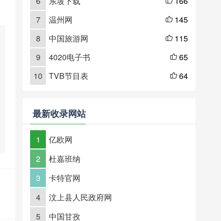
6
东坡下载
166

7
温州网
145

8
中国旅游网
115

9
4020电子书
65

10
TVB节目表
64

最新收录网站
1
亿欧网
2
杜嘉班纳
3
卡特官网
4
汶上县人民政府网
5
中国甘孜