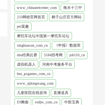
www_chinanetcenter_com
衡水十三中
233网校官网首页
赖子山庄官方网站
pet宠趣
摩托车论坛中国第一摩托车论坛
xinghuacun_com_cn
《申报》数据库
nba经典比赛
5184招考网
job110_cn
虚拟机器人
河南中考服务平台
bns_pcgames_com_cn
www_sjdongwang_com
儿童医院在线咨询
直播道具
DJ舞曲
esdjw_com_cn
中医宝典