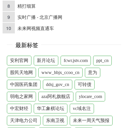
8
精打细算
9
实时广播 - 北京广播网
10
未来网视频直通车
最新标签
安利官网
新月论坛
fcwr.jstv.com
ppt_cn
股民天地网
www_hbjx_ccoo_cn
意为
中国医药集团
ddsj_gov_cn
可转债
弱电之家网
aza阿札旗舰店
ylocare_com
中宏财经
华工象棋论坛
vc域名注
天津电力公司
东南卫视
未来一周天气预报