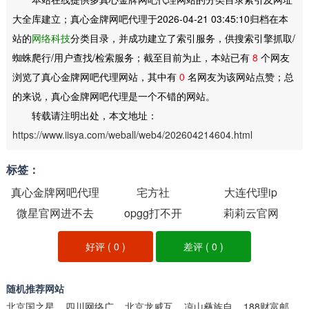
大全库建立；真心金牌网吧代理于2026-04-21 03:45:10归档在本
站的
网络科技
分类目录，并成功建立了索引服务，供搜索引擎抓取/
蜘蛛爬行/用户查找/检索服务；截至目前为止，本站已有
8
个网友
浏览了真心金牌网吧代理网站，其中有
0
名网友为该网站点赞；总
的来说，真心金牌网吧代理是一个不错的网站。
转载请注明出处，本文地址：
https://www.iisya.com/weball/web4/202604214604.html
标签：
真心金牌网吧代理
宅方社
大连代理ip
微星官网进不去
opgg打不开
莉莉云官网
好评 (
0
)
差评 (
0
)
随机推荐网站
北京国之星成汽车销售服务
四川网络广播电视台视频节目
北京龙威互动科技
凉山彝族自治州人民政府
188财富邮