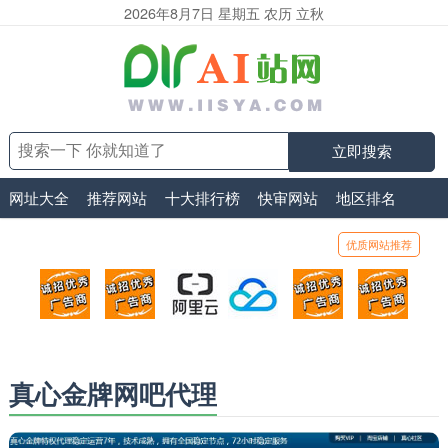
2026年8月7日 星期五 农历 立秋
立即搜索
网址大全
推荐网站
十大排行榜
快审网站
地区排名
优质网站推荐
顶部广告位1
顶部广告位2
阿里云
腾讯云
顶部广告位5
顶部
广告位招商_广告位待售
广告位招商_广告位待售
打折活动、99元/年
优惠打折，99元/年
广告位招商_广
广告
真心金牌网吧代理