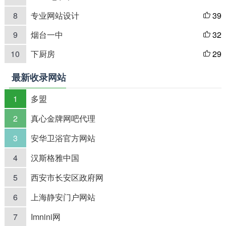
8
专业网站设计
39

9
烟台一中
32

10
下厨房
29

最新收录网站
1
多盟
2
真心金牌网吧代理
3
安华卫浴官方网站
4
汉斯格雅中国
5
西安市长安区政府网
6
上海静安门户网站
7
Imnini网