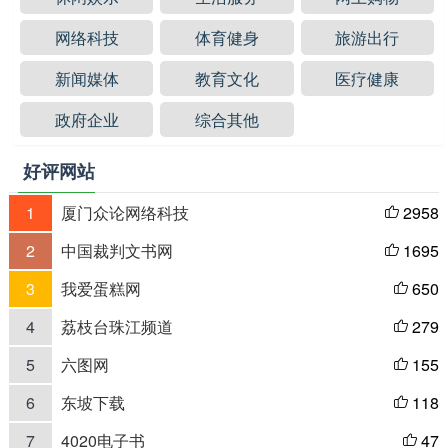
网络科技
体育健身
旅游出行
新闻媒体
教育文化
医疗健康
政府企业
综合其他
好评网站
1
厦门众论网络科技
2958

2
中国裁判文书网
1695

3
我爱蛋糕网
650

4
荔枝台珠江频道
279

5
六图网
155

6
东坡下载
118

7
4020电子书
47
