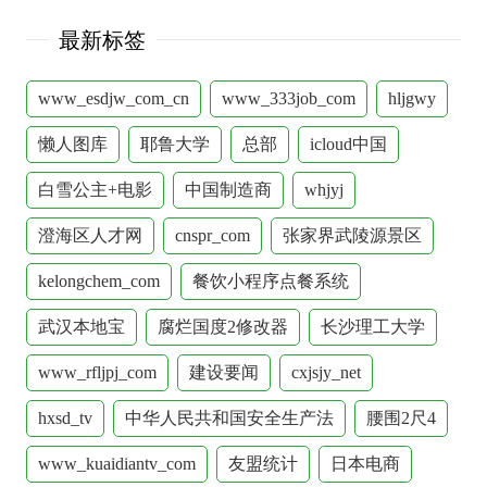
最新标签
www_esdjw_com_cn
www_333job_com
hljgwy
懒人图库
耶鲁大学
总部
icloud中国
白雪公主+电影
中国制造商
whjyj
澄海区人才网
cnspr_com
张家界武陵源景区
kelongchem_com
餐饮小程序点餐系统
武汉本地宝
腐烂国度2修改器
长沙理工大学
www_rfljpj_com
建设要闻
cxjsjy_net
hxsd_tv
中华人民共和国安全生产法
腰围2尺4
www_kuaidiantv_com
友盟统计
日本电商