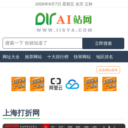
2026年8月7日 星期五 农历 立秋
立即搜索
网址大全
推荐网站
十大排行榜
快审网站
地区排名
优质网站推荐
顶部广告位1
顶部广告位2
阿里云
腾讯云
顶部广告位5
顶部
广告位招商_广告位待售
广告位招商_广告位待售
打折活动、99元/年
优惠打折，99元/年
广告位招商_广
广告
上海打折网