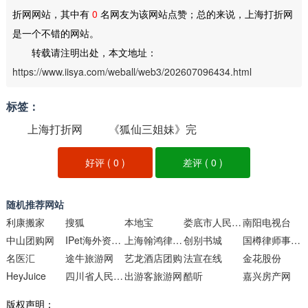
折网网站，其中有
0
名网友为该网站点赞；总的来说，上海打折网
是一个不错的网站。
转载请注明出处，本文地址：
https://www.iisya.com/weball/web3/202607096434.html
标签：
上海打折网
《狐仙三姐妹》完
整版国语在线观看
好评 (
0
)
差评 (
0
)
随机推荐网站
利康搬家
搜狐
本地宝
娄底市人民政府门户网
南阳电视台
中山团购网
IPet海外资源网
上海翰鸿律师事务所
创别书城
国樽律师事务所
名医汇
途牛旅游网
艺龙酒店团购
法宣在线
金花股份
HeyJuice
四川省人民政府
出游客旅游网
酷听
嘉兴房产网
版权声明：