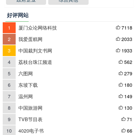
好评网站
1
厦门众论网络科技
7118

2
我爱蛋糕网
2033

3
中国裁判文书网
1933

4
荔枝台珠江频道
562

5
六图网
279

6
东坡下载
180

7
温州网
149

8
中国旅游网
130

9
TVB节目表
71

10
4020电子书
66
