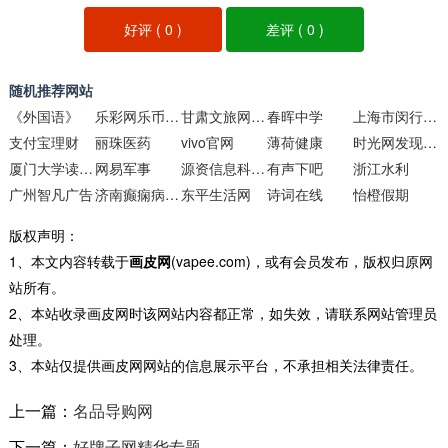
好评 (
0
)
差评 (
0
)
随机推荐网站
《外国语》
乐彩网乐币点播平台
甘肃文旅网络电视
春晖中学
上海市闵行区实验小学
支付宝理财
丽珠医药
vivo官网
薄荷健康
时光网发现频道
厦门大学读书馆
网易军事
源资信息科技（上海)
有声下吧
浙江水利
广州智凡广告
济南癫痫病医院
东平生活网
诗词在线
怡橙假期
版权声明：
1、本文内容转载于
画皮网
(vapee.com)，或有会员发布，版权归原网
站所有。
2、本站收录画皮网时该网站内容都正常，如失效，请联系网站管理员
处理。
3、本站仅提供画皮网网站的信息展示平台，不承担相关法律责任。
上一篇：
名品导购网
下一篇：
好牌子网精华专题