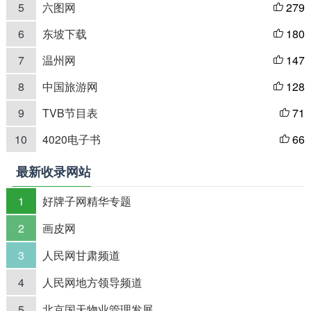
5
六图网
279

6
东坡下载
180

7
温州网
147

8
中国旅游网
128

9
TVB节目表
71

10
4020电子书
66

最新收录网站
1
好牌子网精华专题
2
画皮网
3
人民网甘肃频道
4
人民网地方领导频道
5
北京国天物业管理发展