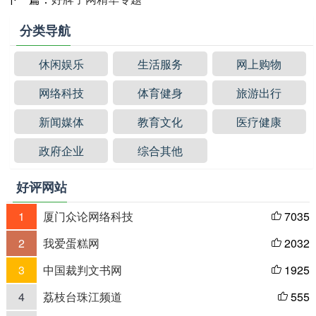
分类导航
休闲娱乐
生活服务
网上购物
网络科技
体育健身
旅游出行
新闻媒体
教育文化
医疗健康
政府企业
综合其他
好评网站
1
厦门众论网络科技
7035

2
我爱蛋糕网
2032

3
中国裁判文书网
1925

4
荔枝台珠江频道
555
