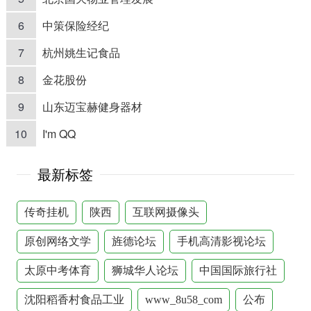
6
中策保险经纪
7
杭州姚生记食品
8
金花股份
9
山东迈宝赫健身器材
10
I'm QQ
最新标签
传奇挂机
陕西
互联网摄像头
原创网络文学
旌德论坛
手机高清影视论坛
太原中考体育
狮城华人论坛
中国国际旅行社
沈阳稻香村食品工业
www_8u58_com
公布