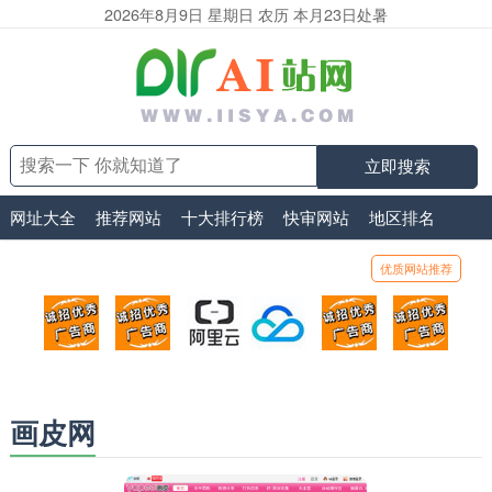
2026年8月9日 星期日 农历 本月23日处暑
立即搜索
网址大全
推荐网站
十大排行榜
快审网站
地区排名
优质网站推荐
顶部广告位1
顶部广告位2
阿里云
腾讯云
顶部广告位5
顶部
广告位招商_广告位待售
广告位招商_广告位待售
打折活动、99元/年
优惠打折，99元/年
广告位招商_广
广告
画皮网