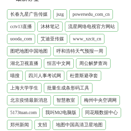
长春九星广告传媒
jszg
powersedu_com_cn
cctv13直播
沐林笔记
流星网络电视官方网站
uooda_com
艾迪亚传媒
www_xzcit_cn
图吧地图中国地图
呼和浩特天气预报一周
湖北卫视直播
恒言中文网
周公解梦查询
喵搜
四川人事考试网
杜蕾斯避孕套
上海大学学生
批量生成条形码工具
北京疫情最新消息
智慧教室
梅州中央空调网
5173tuan.com
我叫Mt2电脑版
同花顺数据中心
郑州新闻
支招
地图中国高清卫星地图