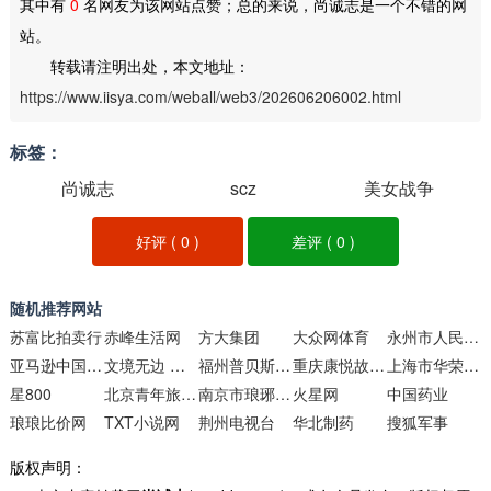
其中有
0
名网友为该网站点赞；总的来说，尚诚志是一个不错的网
站。
转载请注明出处，本文地址：
https://www.iisya.com/weball/web3/202606206002.html
标签：
尚诚志
scz
美女战争
好评 (
0
)
差评 (
0
)
随机推荐网站
苏富比拍卖行
赤峰生活网
方大集团
大众网体育
永州市人民政府门户网站
亚马逊中国官网
文境无边 范选精品 海量范文资料网
福州普贝斯智能科技
重庆康悦故事健康管理
上海市华荣律师事务所
星800
北京青年旅行社
南京市琅琊路小学
火星网
中国药业
琅琅比价网
TXT小说网
荆州电视台
华北制药
搜狐军事
版权声明：