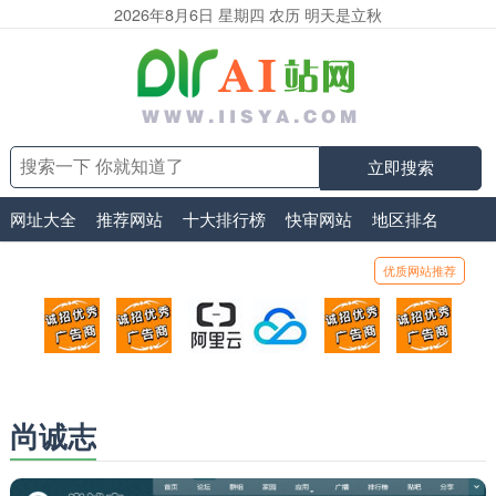
2026年8月6日 星期四 农历 明天是立秋
立即搜索
网址大全
推荐网站
十大排行榜
快审网站
地区排名
优质网站推荐
顶部广告位1
顶部广告位2
阿里云
腾讯云
顶部广告位5
顶部
广告位招商_广告位待售
广告位招商_广告位待售
打折活动、99元/年
优惠打折，99元/年
广告位招商_广
广告
尚诚志