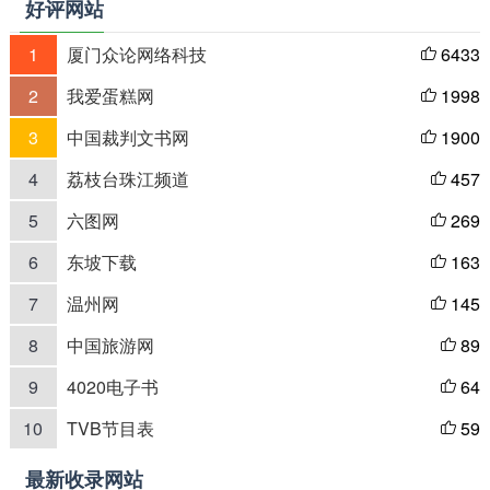
好评网站
1
厦门众论网络科技
6433

2
我爱蛋糕网
1998

3
中国裁判文书网
1900

4
荔枝台珠江频道
457

5
六图网
269

6
东坡下载
163

7
温州网
145

8
中国旅游网
89

9
4020电子书
64

10
TVB节目表
59

最新收录网站