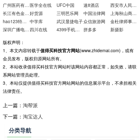
广州医药有限公司
医学全在线
UFC中国
速8酒店
西安市人民政府网
长江有色金属网
好货源
三明芭乐网
中国法律网
上海秋山商贸发展
hao123特价旅游
中学库
武汉显捷电子
众信旅游网
金杜律师事务所
深圳广播电影电视集团
四川在线
4399手机游戏网
拼多多
新摄影
版权声明：
1、本文内容转载于
值得买科技官方网站
(www.zhidemai.com)，或有
会员发布，版权归原网站所有。
2、本站收录值得买科技官方网站时该网站内容都正常，如失效，请联
系网站管理员处理。
3、本站仅提供值得买科技官方网站网站的信息展示平台，不承担相关
法律责任。
上一篇：
淘帮派
下一篇：
淘宝达人
分类导航