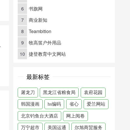
6
书旗网
7
商业新知
8
Teambition
9
牧高笛户外用品
命频道
10
捷登教育中文网站
最新标签
屠龙刀
黑龙江省粮食局
袁府花园
韩国漫画
hs编码
省心
爱兰网站
北京钓鱼台大酒店
网上阅卷
万宁超市
美国运通
尔旭商贸服务