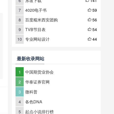
6
东坡下载
141

7
4020电子书
59

8
百度糯米西安团购
56

9
TVB节目表
54

10
专业网站设计
44

最新收录网站
1
中国期货业协会
2
华泰证券官网
3
微科普
4
各色DNA
5
起点小说排行榜