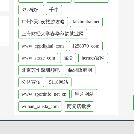
3322软件
千牛
广州3天2夜旅游攻略
laizhouba_net
上海财经大学春华秋韵就业网
www_cppdigital_com
1258070_com
www_srxzc_com
临汾
hermes官网
北京苏州深圳顺电
临湘政府网
公益宣传
5118网站
www_sportinfo_net_cn
钙片网站
wuhan_xueda_com
两元店批发