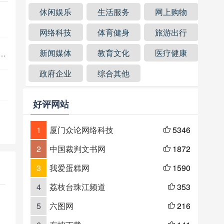
休闲娱乐
生活服务
网上购物
网络科技
体育健身
旅游出行
新闻媒体
教育文化
医疗健康
政府企业
综合其他
好评网站
1
厦门众论网络科技
5346

2
中国裁判文书网
1872

3
我爱蛋糕网
1590

4
荔枝台珠江频道
353

5
六图网
216
