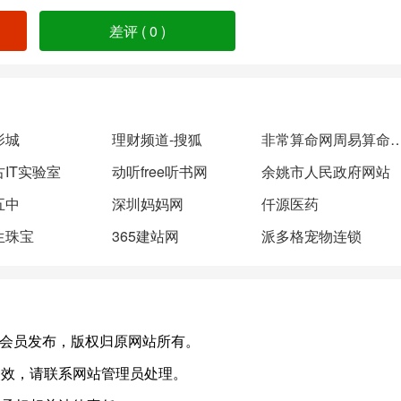
差评 (
0
)
影城
理财频道-搜狐
非常算命网周易算
IT实验室
动听free听书网
余姚市人民政府网站
五中
深圳妈妈网
仟源医药
生珠宝
365建站网
派多格宠物连锁
n)，或有会员发布，版权归原网站所有。
失效，请联系网站管理员处理。