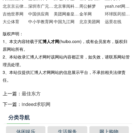
北京京云律师事务所
深圳市广元创优网络
北京掌阅科技有限公司
周公解梦
yeah.net网易免费邮
吉他世界网
中国供应商
美团网秦皇岛站
金羊网
环球医药招商网
大公体育
中小学教育网
中国九江网
北京美团网
远景在线
版权声明：
1、本文内容转载于
汇博人才网
(huibo.com)，或有会员发布，版权归
原网站所有。
2、本站收录汇博人才网时该网站内容都正常，如失效，请联系网站管
理员处理。
3、本站仅提供汇博人才网网站的信息展示平台，不承担相关法律责
任。
上一篇：
最佳东方
下一篇：
indeed求职网
分类导航
休闲娱乐
生活服务
网上购物