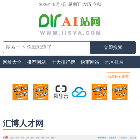
2026年8月7日 星期五 农历 立秋
立即搜索
网址大全
推荐网站
十大排行榜
快审网站
地区排名
优质网站推荐
顶部广告位1
顶部广告位2
阿里云
腾讯云
顶部广告位5
顶部
广告位招商_广告位待售
广告位招商_广告位待售
打折活动、99元/年
优惠打折，99元/年
广告位招商_广
广告
汇博人才网