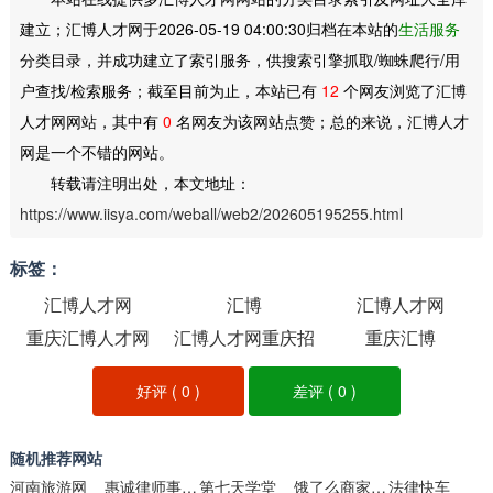
建立；汇博人才网于2026-05-19 04:00:30归档在本站的
生活服务
分类目录，并成功建立了索引服务，供搜索引擎抓取/蜘蛛爬行/用
户查找/检索服务；截至目前为止，本站已有
12
个网友浏览了汇博
人才网网站，其中有
0
名网友为该网站点赞；总的来说，汇博人才
网是一个不错的网站。
转载请注明出处，本文地址：
https://www.iisya.com/weball/web2/202605195255.html
标签：
汇博人才网
汇博
汇博人才网
重庆汇博人才网
汇博人才网重庆招
重庆汇博
聘
好评 (
0
)
差评 (
0
)
随机推荐网站
河南旅游网
惠诚律师事务所
第七天学堂
饿了么商家版移动端
法律快车