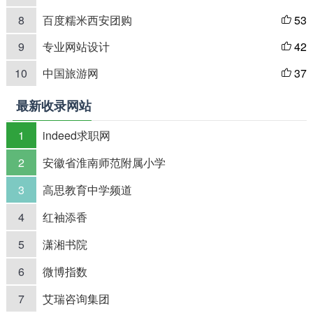
8
百度糯米西安团购
53

9
专业网站设计
42

10
中国旅游网
37

最新收录网站
1
indeed求职网
2
安徽省淮南师范附属小学
3
高思教育中学频道
4
红袖添香
5
潇湘书院
6
微博指数
7
艾瑞咨询集团