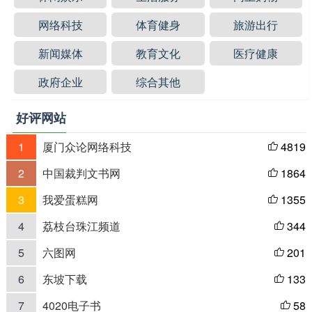
网络科技
体育健身
旅游出行
新闻媒体
教育文化
医疗健康
政府企业
综合其他
好评网站
1
厦门众论网络科技
4819

2
中国裁判文书网
1864

3
我爱蛋糕网
1355

4
荔枝台珠江频道
344

5
六图网
201

6
东坡下载
133

7
4020电子书
58
