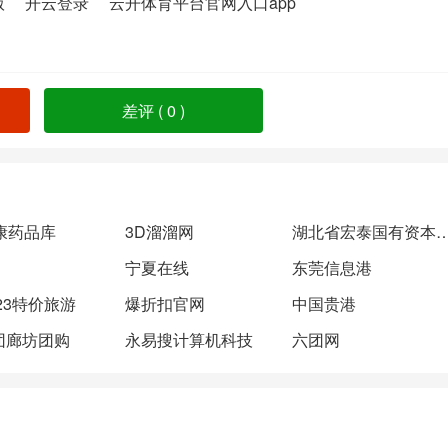
版
开云登录
云开体育平台官网入口app
差评 (
0
)
康药品库
3D溜溜网
湖北省宏泰国有资本投资
宁夏在线
东莞信息港
123特价旅游
爆折扣官网
中国贵港
团廊坊团购
永易搜计算机科技
六团网