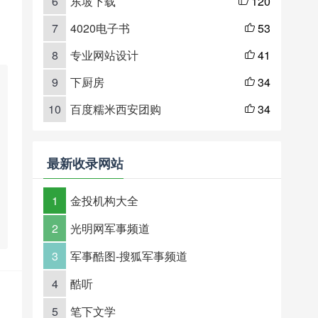
6
东坡下载
120

7
4020电子书
53

8
专业网站设计
41

9
下厨房
34

10
百度糯米西安团购
34

最新收录网站
1
金投机构大全
2
光明网军事频道
3
军事酷图-搜狐军事频道
4
酷听
5
笔下文学