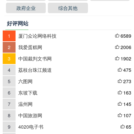
政府企业
综合其他
好评网站
1
厦门众论网络科技
6589

2
我爱蛋糕网
2006

3
中国裁判文书网
1902

4
荔枝台珠江频道
475

5
六图网
273

6
东坡下载
163

7
温州网
145

8
中国旅游网
107

9
4020电子书
65
