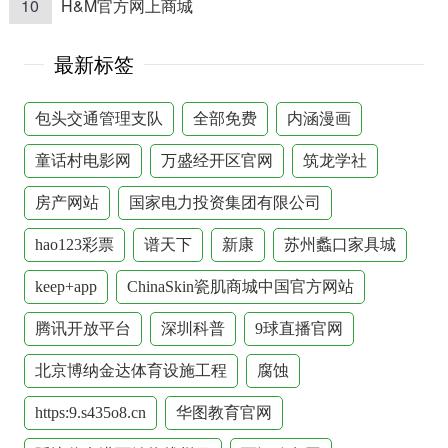
10
H&M官方网上商城
最新标签
包头交通管理支队
全部免费
内涵漫画
童话村电影网
万盛经开区官网
筑龙学社
房产网站
国家电力投资集团有限公司
hao123彩票
谱天下
新康
苏州蠡口家具城
keep+app
ChinaSkin瓷肌商城中国官方网站
腾讯开放平台
深圳科普
9球直播官网
北京博纳金达体育设施工程
腐蚀
https:9.s435o8.cn
华图教育官网