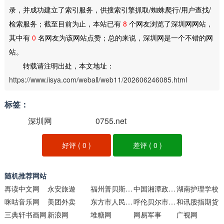
录，并成功建立了索引服务，供搜索引擎抓取/蜘蛛爬行/用户查找/
检索服务；截至目前为止，本站已有
8
个网友浏览了深圳网网站，
其中有
0
名网友为该网站点赞；总的来说，深圳网是一个不错的网
站。
转载请注明出处，本文地址：
https://www.iisya.com/weball/web11/202606246085.html
标签：
深圳网
0755.net
好评 (
0
)
差评 (
0
)
随机推荐网站
再读中文网
永安旅遊
福州普贝斯智能科技
中国湘潭政府门户网站
湖南护理学校
咪咕音乐网
美团外卖
东方市人民政府网
呼伦贝尔市人民政府
和讯股指期货
三典轩书画网
新浪网
堆糖网
网易军事
广视网