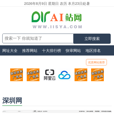
2026年8月9日 星期日 农历 本月23日处暑
立即搜索
网址大全
推荐网站
十大排行榜
快审网站
地区排名
优质网站推荐
顶部广告位1
顶部广告位2
阿里云
腾讯云
顶部广告位5
顶部
广告位招商_广告位待售
广告位招商_广告位待售
打折活动、99元/年
优惠打折，99元/年
广告位招商_广
广告
深圳网