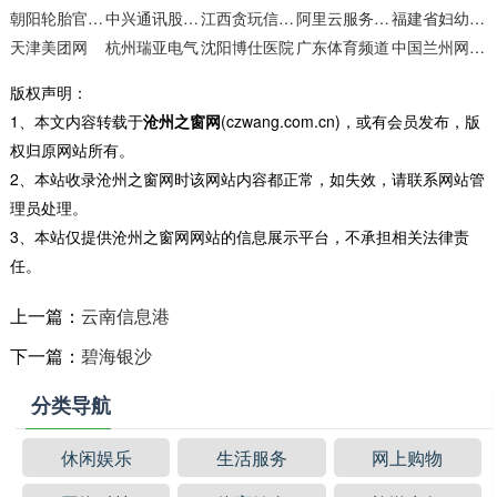
朝阳轮胎官方网站
中兴通讯股份有限公司
江西贪玩信息技术
阿里云服务器新购、复购、升级优惠活动推荐
福建省妇幼保健院
天津美团网
杭州瑞亚电气
沈阳博仕医院
广东体育频道
中国兰州网兰州频道
版权声明：
1、本文内容转载于
沧州之窗网
(czwang.com.cn)，或有会员发布，版
权归原网站所有。
2、本站收录沧州之窗网时该网站内容都正常，如失效，请联系网站管
理员处理。
3、本站仅提供沧州之窗网网站的信息展示平台，不承担相关法律责
任。
上一篇：
云南信息港
下一篇：
碧海银沙
分类导航
休闲娱乐
生活服务
网上购物