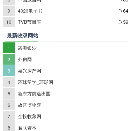
9
4020电子书
64

10
TVB节目表
59

最新收录网站
1
碧海银沙
2
外房网
3
嘉兴房产网
4
环球留学_环球网
5
新东方前途出国
6
故宫博物院
7
金投收藏网
8
君联资本