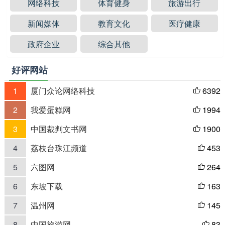
网络科技
体育健身
旅游出行
新闻媒体
教育文化
医疗健康
政府企业
综合其他
好评网站
1
厦门众论网络科技
6392

2
我爱蛋糕网
1994

3
中国裁判文书网
1900

4
荔枝台珠江频道
453

5
六图网
264

6
东坡下载
163

7
温州网
145

8
中国旅游网
83
