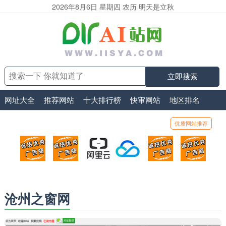
2026年8月6日 星期四 农历 明天是立秋
立即搜索
网址大全
推荐网站
十大排行榜
快审网站
地区排名
优质网站推荐
顶部广告位1
顶部广告位2
阿里云
腾讯云
顶部广告位5
顶部
广告位招商_广告位待售
广告位招商_广告位待售
打折活动、99元/年
优惠打折，99元/年
广告位招商_广
广告
沧州之窗网