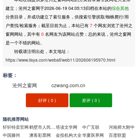
建立；沧州之窗网于2026-06-19 04:05:13归档在本站的
综合其他
分类目录，并成功建立了索引服务，供搜索引擎抓取/蜘蛛爬行/用
户查找/检索服务；截至目前为止，本站已有
7
个网友浏览了沧州之
窗网网站，其中有
0
名网友为该网站点赞；总的来说，沧州之窗网
是一个不错的网站。
转载请注明出处，本文地址：
https://www.iisya.com/weball/web11/202606195970.html
标签：
沧州之窗网
czwang.com.cn
好评 (
0
)
差评 (
0
)
随机推荐网站
轩轩特卖官网
鹤壁市人民政府网站
塔读文学网
中广互联
河南师大附中
中国滕州
澳客彩票网
金投机构大全
华夏医界网
百度联盟