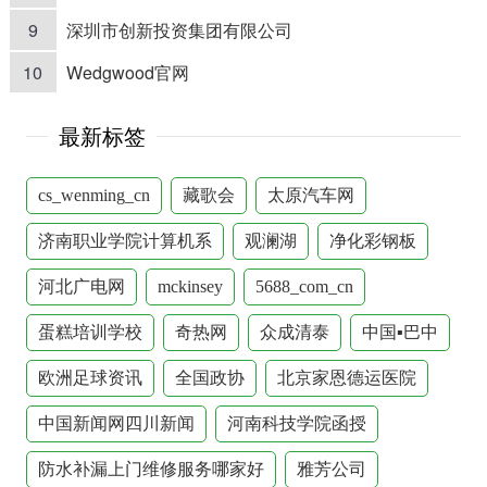
9
深圳市创新投资集团有限公司
10
Wedgwood官网
最新标签
cs_wenming_cn
藏歌会
太原汽车网
济南职业学院计算机系
观澜湖
净化彩钢板
河北广电网
mckinsey
5688_com_cn
蛋糕培训学校
奇热网
众成清泰
中国▪巴中
欧洲足球资讯
全国政协
北京家恩德运医院
中国新闻网四川新闻
河南科技学院函授
防水补漏上门维修服务哪家好
雅芳公司