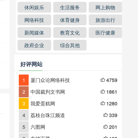
休闲娱乐
生活服务
网上购物
网络科技
体育健身
旅游出行
新闻媒体
教育文化
医疗健康
政府企业
综合其他
好评网站
1
厦门众论网络科技
4759

2
中国裁判文书网
1861

3
我爱蛋糕网
1280

4
荔枝台珠江频道
339

5
六图网
201
