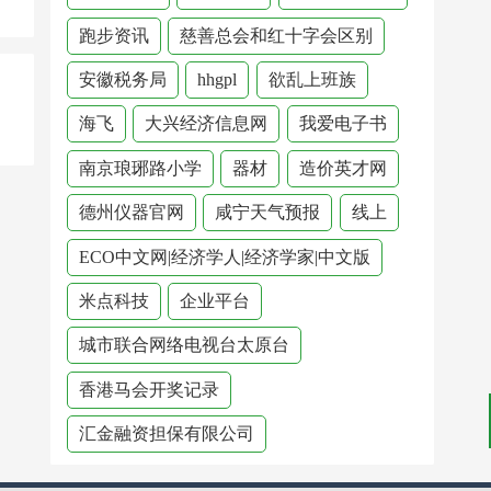
跑步资讯
慈善总会和红十字会区别
安徽税务局
hhgpl
欲乱上班族
海飞
大兴经济信息网
我爱电子书
南京琅琊路小学
器材
造价英才网
德州仪器官网
咸宁天气预报
线上
ECO中文网|经济学人|经济学家|中文版
米点科技
企业平台
城市联合网络电视台太原台
香港马会开奖记录
汇金融资担保有限公司