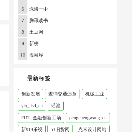
6
珠海一中
7
腾讯读书
8
土豆网
9
新榜
10
投融界
最新标签
创新发展
查询交通违章
机械工业
yto_itsd_cn
瑶池
FDT_金融创新工场
pengchengwang_cn
新919乐视
51旧货网
克米设计网站