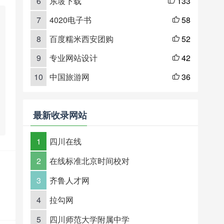
6
东坡下载
133

7
4020电子书
58

8
百度糯米西安团购
52

9
专业网站设计
42

10
中国旅游网
36

最新收录网站
1
四川在线
2
在线标准北京时间校对
3
齐鲁人才网
4
拉勾网
5
四川师范大学附属中学