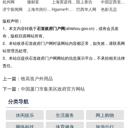
杭州网
微财富
上海英诺伟医疗器械
陌上香坊
中国定西党政网
济宁新闻网
上海市闵行区实验小学
Hgame中文专题站
巴西华人网
色影无忌
版权声明：
1、本文内容转载于
石首政府门户网
(shishou.gov.cn)，或有会员发
布，版权归原网站所有。
2、本站收录石首政府门户网时该网站内容都正常，如失效，请联系网
站管理员处理。
3、本站仅提供石首政府门户网网站的信息展示平台，不承担相关法律
责任。
上一篇：
牧高笛户外用品
下一篇：
中国厦门市集美区政府官方网站
分类导航
休闲娱乐
生活服务
网上购物
网络科技
体育健身
旅游出行