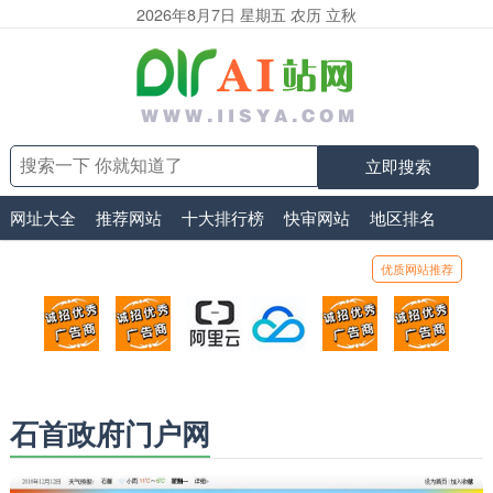
2026年8月7日 星期五 农历 立秋
立即搜索
网址大全
推荐网站
十大排行榜
快审网站
地区排名
优质网站推荐
顶部广告位1
顶部广告位2
阿里云
腾讯云
顶部广告位5
顶部
广告位招商_广告位待售
广告位招商_广告位待售
打折活动、99元/年
优惠打折，99元/年
广告位招商_广
广告
石首政府门户网