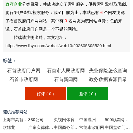
政府企业
分类目录，并成功建立了索引服务，供搜索引擎抓取/蜘蛛
爬行/用户查找/检索服务；截至目前为止，本站已有
6
个网友浏览
了石首政府门户网网站，其中有
0
名网友为该网站点赞；总的来
说，石首政府门户网是一个不错的网站。
转载请注明出处，本文地址：
https://www.iisya.com/weball/web10/202605305520.html
标签：
石首政府门户网
石首市人民政府网
失业保险怎么查询
石首市政府网
石首新闻网
政务数据资源目录
清单
好评 (
0
)
差评 (
0
)
随机推荐网站
上海市高智尔球协会
360公司
央视网体育
中国温州
500彩票网足球赛事数据中心
欧姆龙
广东实德律师事务所企业网站
中国商务部网站
常德市政府网
中国盘锦门户网站