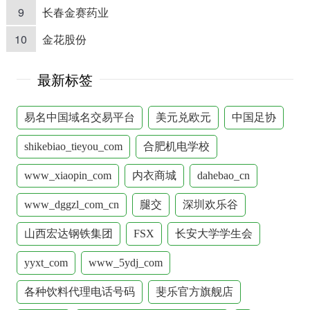
9
长春金赛药业
10
金花股份
最新标签
易名中国域名交易平台
美元兑欧元
中国足协
shikebiao_tieyou_com
合肥机电学校
www_xiaopin_com
内衣商城
dahebao_cn
www_dggzl_com_cn
腿交
深圳欢乐谷
山西宏达钢铁集团
FSX
长安大学学生会
yyxt_com
www_5ydj_com
各种饮料代理电话号码
斐乐官方旗舰店