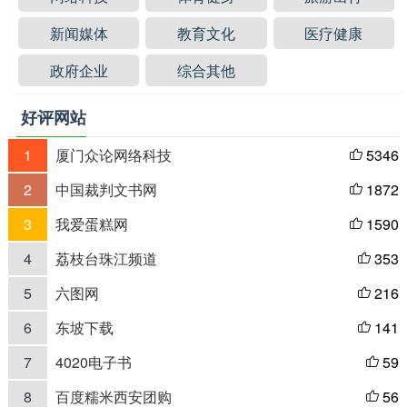
新闻媒体
教育文化
医疗健康
政府企业
综合其他
好评网站
1
厦门众论网络科技
5346

2
中国裁判文书网
1872

3
我爱蛋糕网
1590

4
荔枝台珠江频道
353

5
六图网
216

6
东坡下载
141

7
4020电子书
59

8
百度糯米西安团购
56
