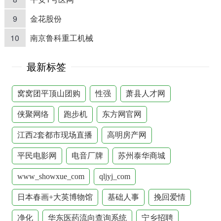
9
金花股份
10
南京鲁科重工机械
最新标签
窝窝团平顶山团购
性强
萧县人才网
侠聚网络
跑步机
东方网官网
江西2套都市现场直播
高明房产网
平民电影网
电音厂牌
苏州泰华商城
www_showxue_com
qljyj_com
日本春画+大英博物馆
基础人事
挽回爱情
净化
华东医药流向查询系统
宁乡招聘