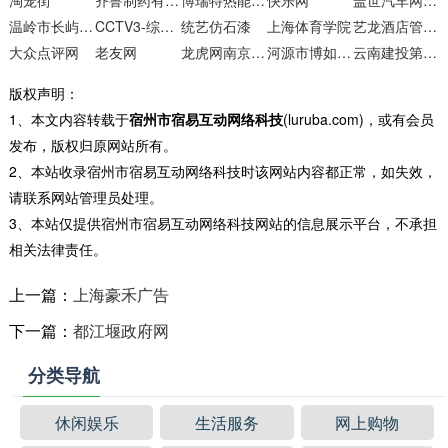
淘宠街
齐鲁制药有限公司
博瑞特热能设备
快乐网
盖世汽车网汽配供应商
温岭市长屿硐天风景区官方网站
CCTV3-综艺频道官网
统艺仿石漆
上海体育学院
艺龙酒店管理系统
大众点评网
老友网
龙虎网南京政务
河源市博如科技
云南建投第六建设
版权声明：
1、本文内容转载于
宿州市宿易互动网络科技
(luruba.com)，或有会员
发布，版权归原网站所有。
2、本站收录宿州市宿易互动网络科技时该网站内容都正常，如失效，
请联系网站管理员处理。
3、本站仅提供宿州市宿易互动网络科技网站的信息展示平台，不承担
相关法律责任。
上一篇：
上海豪禾广告
下一篇：
都江堰政府网
分类导航
休闲娱乐
生活服务
网上购物