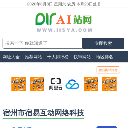
2026年8月8日 星期六 农历 本月23日处暑
立即搜索
网址大全
推荐网站
十大排行榜
快审网站
地区排名
优质网站推荐
顶部广告位1
顶部广告位2
阿里云
腾讯云
顶部广告位5
顶部
广告位招商_广告位待售
广告位招商_广告位待售
打折活动、99元/年
优惠打折，99元/年
广告位招商_广
广告
宿州市宿易互动网络科技