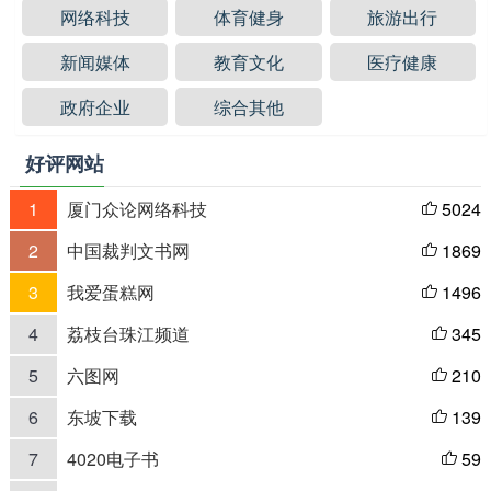
网络科技
体育健身
旅游出行
新闻媒体
教育文化
医疗健康
政府企业
综合其他
好评网站
1
厦门众论网络科技
5024

2
中国裁判文书网
1869

3
我爱蛋糕网
1496

4
荔枝台珠江频道
345

5
六图网
210

6
东坡下载
139

7
4020电子书
59
