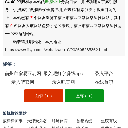
04:40:23归档在本站的
政府企业
分类目录，并成功建立了索引服
务，供搜索引擎抓取/蜘蛛爬行/用户查找/检索服务；截至目前为
止，本站已有
7
个网友浏览了宿州市宿易互动网络科技网站，其中
有
0
名网友为该网站点赞；总的来说，宿州市宿易互动网络科技是
一个不错的网站。
转载请注明出处，本文地址：
https://www.iisya.com/weball/web10/202605235362.html
标签：
宿州市宿易互动网
录入吧打字赚钱app
录入平台
录入吧官网
络科技
录入吧官网
在线兼职
好评 (
0
)
差评 (
0
)
随机推荐网站
威律律师事务所
天津欢乐谷官方网站
环球体育
首都热线
重庆有线