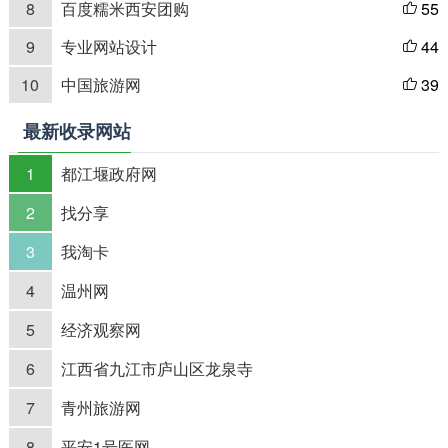
8
百度糯米西安团购
55

9
专业网站设计
44

10
中国旅游网
39

最新收录网站
1
都江堰政府网
2
找分享
3
我淘卡
4
温州网
5
经济观察网
6
江西省九江市庐山区龙泉寺
7
青州旅游网
8
平安1号医网