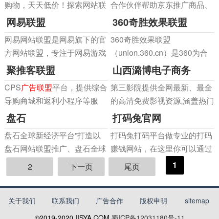
购物，天天低价！探索网站联
合作伙伴帮助京东推广商品、
收益。
盟，补偿，报表，链接类型，
扩大品牌知名度的合作平台。
网易联盟
360奇胜效果联盟
Web Services，目前的联盟用
经京东许可的任何个人或公司
网易网站联盟是网易旗下的官
360奇胜效果联盟
户、供应商及其他。
加入京东CPS联盟后，获取相
方网站联盟，专注于网易游戏
（union.360.cn）是360为合
应推广代码进行推广，当用户
及其他产品的网盟推广，有
作商家及联盟伙伴和广大用户
聚推客联盟
山西潞博电子商务
完成有效购买行为时，京东
CPS（图片）、CPM（弹
提供的效果营销平台，整合
CPS联盟
CPS
广告联盟
平台，提供综合
第三影院提供全网最新、最全
窗）、CPC（图片）、
360网址导航、购物平台、团
导购商城和返利小程序等服
的高清免费影视资源,涵盖热门
CPV（富媒体）等多种广告形
购导航、教育搜索、旅游、影
务。
电视剧、电影、短剧、动漫、
盘石
打码兔官网
式，诚信可靠、业绩准确、按
视等多样化的产品体系，为广
综艺等内容。我们致力于为用
时结算。
大用户提供更多的搜索
盘石全球新经济平台”打造以
打码兔打码平台做专业的打码
户带来高清、流畅的在线观看
盘石网站联盟推广、盘石全球
赚钱网站，在这里你可以通过
体验,随时随地畅享VIP级影视
移动联盟推广、盘石线上产业
打码兼职获得额外收入。本站
1
盛宴!
2
下一页
尾页
市场、盘石互联网征信认证、
主推打码兔，还有uu打码、极
盘石互联网教育、盘石互联网
速打码、超速打码等热门项
关于我们
联系我们
广告合作
版权申明
sitemap
金融等转型新经济六维互联网
目。
生态圈系统，服务于中小企业
©2019-2020
IISYA.COM
蜀ICP备12031180号-11