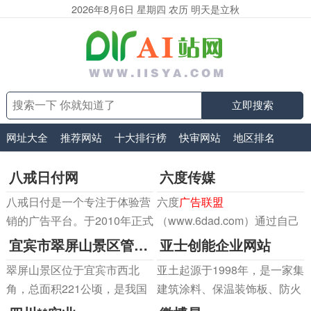
2026年8月6日 星期四 农历 明天是立秋
立即搜索
网址大全
推荐网站
十大排行榜
快审网站
地区排名
八戒日付网
六度传媒
八戒日付是一个专注于体验营
六度
广告联盟
销的广告平台。于2010年正式
（www.6dad.com）通过自己
上线，目前拥有会员十几万。
的网盟平台推广自己的游戏产
宜宾市翠屏山景区管理中心
亚士创能企业网站
品，我们会把节省下来的推广
翠屏山景区位于宜宾市西北
亚土起源于1998年，是一家集
成本，直接让利给网站主让佣
角，总面积221公顷，是我国
建筑涂料、保温装饰板、防火
金更高，让我们获得更稳定长
第二大城市人造森林景区。于
保温新材料研发、制造服务于