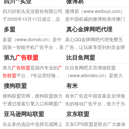
四川**实业
微博易
期的广告宣传。我们做到：周
1958年8月1日建成，由翠屏
一体的高新技术企业。公司是
付 零扣量 零税金 零手续费
四川好彩头实业股份有限公司
微博易（www.weiboyi.com）
山和真武山两山组成。翠屏山
上海制造业企业100强；在
于2005年10月11日成立，总
是中国权威的微博精准传播门
主峰海拔503米，因“山色四季
《中国房地广开发企业500强
部设在素有中国品牌之都和全
户，致力于微博营销的精准信
多盟
真心金牌网吧代理
常青，望之若屏”而得名，景
首选供应商服务商品牌测评研
国糖食基地之称的福建晋江，
息推广。横跨新浪微博、腾讯
区揽天地之灵气
究报告
多盟（www.domob.cn）是中
真心QQ金牌网吧代理免费无
以红底白字黄色笑脸曲线
微博、美丽说、QQ空间、蘑
国第一智能手机广告平台 ，基
广告，让玩家享受到剑灵金牌
的“好彩头”字样为公司标识。
菇街五大社会化营销平台。
于强大的技术支持、优质的合
网吧BUFF奖励，FIFA
第九
广告联盟
比目鱼网盟
公司主要生产饮料、糕点、糖
作伙伴，为广告主提供精准的
Online3，腾讯CF穿越火线主
果等产
第九
广告联盟
是国内专业的
广
比目鱼网吧主页增值联盟
无线营销和品牌推广服务，为
题网吧、英雄联盟、使命召唤
告联盟
平台，7年运营经验，
（www.wbindex.cn）是致力
应用开发者提供海量优质广告
OL、DNF地下城与勇士、疾
服务超过1000余家品牌广告
于为网吧增值打造一体化的赚
搜狗联盟
有米
展现并创造广告收入。
风之刃、上古世纪、逆战，天
商；10万家各类优质渠道资
钱平台，为全国网吧提供网吧
涯明月刀，比蓝蚂蚁，玄
搜狗联盟官网，搜狗联盟致力
有米广告是中国首家及全球领
源；丰富、优质、正规、精准
主页增值、游戏退弹网吧增
于通过搜索引擎入口和网盟广
先的移动广告平台，致力于为
的投放渠道资源，提供适合您
值、IE推送网吧增值等多种增
告流量资源整合的方式，为推
海内外广告主提供精准的产品
亚马逊网站联盟
京东联盟
的互联网推广解决方案，让您
值项目，增加网吧赢利。
广客户和网站主带来推广内容
推广和品牌营销服务，为应用
获得佳的推广效
在众多的选品中选择完成网上
京东CPS联盟是联合广大媒体
效益的大化。
开发者创造公正和优质的广告