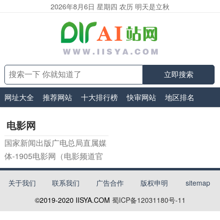
2026年8月6日 星期四 农历 明天是立秋
立即搜索
网址大全
推荐网站
十大排行榜
快审网站
地区排名
电影网
国家新闻出版广电总局直属媒
体-1905电影网（电影频道官
方网站），涵盖新电影、好看
的电影、经典电影、电影推
关于我们
联系我们
广告合作
版权申明
sitemap
荐、免费电影、高清电影在线
©2019-2020
IISYA.COM
蜀ICP备12031180号-11
观看及海量新电影图文视频资