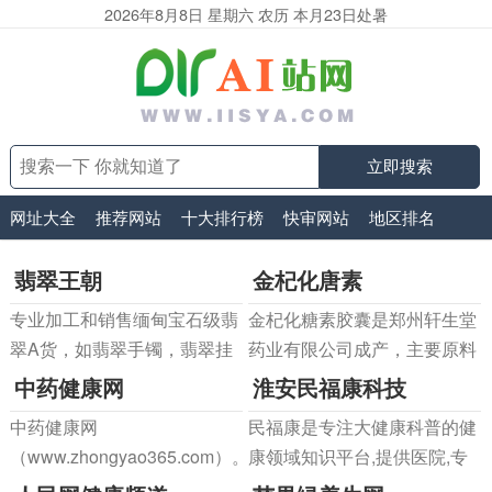
2026年8月8日 星期六 农历 本月23日处暑
立即搜索
网址大全
推荐网站
十大排行榜
快审网站
地区排名
翡翠王朝
金杞化唐素
专业加工和销售缅甸宝石级翡
金杞化糖素胶囊是郑州轩生堂
翠A货，如翡翠手镯，翡翠挂
药业有限公司成产，主要原料
件，翡翠项链，翡翠观音，翡
有：山药、牛膝、地黄、菊
中药健康网
淮安民福康科技
翠如意，翡翠貔貅及各种贵金
花、黄芪、山楂、枸杞子，经
中药健康网
民福康是专注大健康科普的健
属镶嵌的翡翠饰品，同时展示
过严格的功能试验，具有辅助
（www.zhongyao365.com）。
康领域知识平台,提供医院,专
翡翠挂件图片，翡翠手镯图
降血糖、辅助降血脂的保健功
家,疾病,科室等详细信息,由权