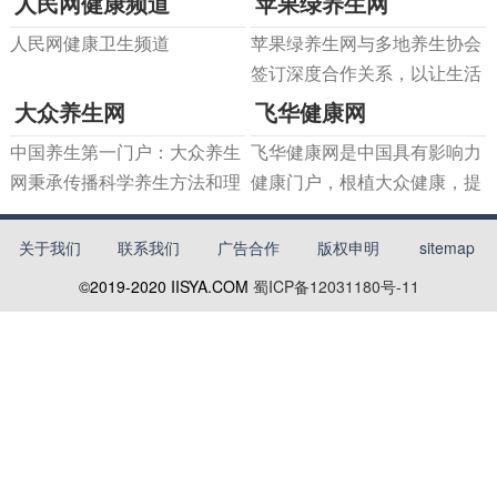
人民网健康频道
苹果绿养生网
片，并发布权威可靠的翡翠价
能
威专家生产的科普视频,文章,
格：如翡翠手镯价格，翡
人民网健康卫生频道
苹果绿养生网与多地养生协会
问答,音频等权威内容,同时还
签订深度合作关系，以让生活
打造了原创医疗漫画和直播栏
更健康为宗旨，专注于天然养
大众养生网
飞华健康网
目,向大众传播健康、权威
生保健知识，从营养学、中医
中国养生第一门户：大众养生
飞华健康网是中国具有影响力
学、健康管理学、美容学、心
网秉承传播科学养生方法和理
健康门户，根植大众健康，提
理学、运动学等不同维度分享
念将养生贯穿于日常生活，真
供科学权威的健康资讯，从医
养生之道和生活保健常识，是
正做到让养生大众化，全民化
疗健康,保健到母婴育儿、两性
关于我们
联系我们
广告合作
版权申明
sitemap
国内专
健康等内容.并联合知名机构自
©2019-2020
IISYA.COM
蜀ICP备12031180号-11
主研发健康类软件，凭借丰富
的医疗资讯和专业的技术为网
民提